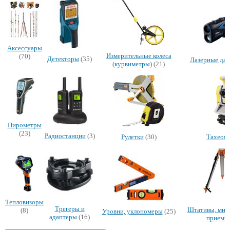
Аксессуары
Измерительные колеса
(70)
Детекторы
(35)
Лазерные да
(курвиметры)
(21)
Пирометры
(23)
Радиостанции
(3)
Рулетки
(30)
Тахеом
Тепловизоры
Трегеры и
Штативы, миш
(8)
Уровни, уклономеры
(25)
адаптеры
(16)
приемн