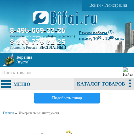
Войти
/
Регистрация
8-495-669-32-25
(?)
Режим работы
:
Доступен
мессенджер
-
whatsapp (вотсап)
00
00
пн-вс, 10
- 22
мск.
8-800-775-32-25
Звонок по России -
БЕСПЛАТНЫЙ
Корзина
(пусто)
КАТАЛОГ ТОВАРОВ
МЕНЮ
Подобрать товар
Главная
→
Измерительный инструмент