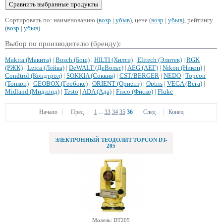
Сортировать по: наименованию (
возр
|
убыв
), цене (
возр
|
убыв
), рейтингу
(
возр
|
убыв
)
Выбор по производителю (бренду):
Makita (Макита)
|
Bosch (Бош)
|
HILTI (Хилти)
|
Elitech (Элитек)
|
RGK
(РЖК)
|
Leica (Лейка)
|
DeWALT (ДеВольт)
|
AEG (АЕГ)
|
Nikon (Никон)
|
Condtrol (Кондтрол)
|
SOKKIA (Соккия)
|
CST/BERGER
|
NEDO
|
Topcon
(Топкон)
|
GEOBOX (Геобокс)
|
ORIENT (Ориент)
|
Optris
|
VEGA (Вега)
|
Midland (Мидлэнд)
|
Testo
|
ADA (Ада)
|
Fisco (Фиско)
|
Fluke
Начало
Пред
1
...
33
34
35
36
След
Конец
ЭЛЕКТРОННЫЙ ТЕОДОЛИТ TOPCON DT-
205
Модель: DT205