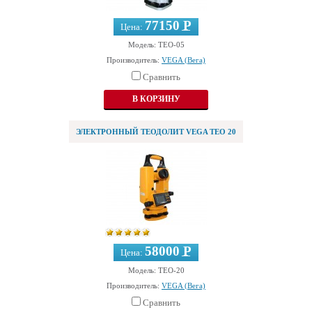
77150 Р
Цена:
—
Модель: TEO-05
Производитель:
VEGA (Вега)
Сравнить
ЭЛЕКТРОННЫЙ ТЕОДОЛИТ VEGA TEO 20
58000 Р
Цена:
—
Модель: TEO-20
Производитель:
VEGA (Вега)
Сравнить