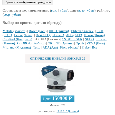
Сортировать по: наименованию (
возр
|
убыв
), цене (
возр
|
убыв
), рейтингу
(
возр
|
убыв
)
Выбор по производителю (бренду):
Makita (Макита)
|
Bosch (Бош)
|
HILTI (Хилти)
|
Elitech (Элитек)
|
RGK
(РЖК)
|
Leica (Лейка)
|
DeWALT (ДеВольт)
|
AEG (АЕГ)
|
Nikon (Никон)
|
Condtrol (Кондтрол)
| SOKKIA (Соккия) |
CST/BERGER
|
NEDO
|
Topcon
(Топкон)
|
GEOBOX (Геобокс)
|
ORIENT (Ориент)
|
Optris
|
VEGA (Вега)
|
Midland (Мидлэнд)
|
Testo
|
ADA (Ада)
|
Fisco (Фиско)
|
Fluke
|
Все
ОПТИЧЕСКИЙ НИВЕЛИР SOKKIA B-20
150900 Р
Цена:
—
Модель: B20
Производитель:
SOKKIA (Соккия)