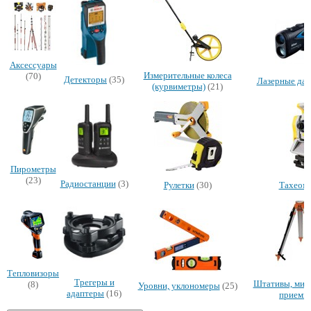
Аксессуары
Измерительные колеса
(70)
Детекторы
(35)
Лазерные да
(курвиметры)
(21)
Пирометры
(23)
Радиостанции
(3)
Рулетки
(30)
Тахеом
Тепловизоры
Трегеры и
Штативы, миш
(8)
Уровни, уклономеры
(25)
адаптеры
(16)
приемн