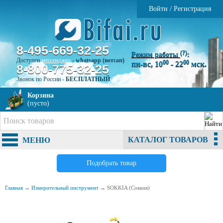
Войти
/
Регистрация
8-495-669-32-25
(?)
Режим работы
:
Доступен
мессенджер
-
whatsapp (вотсап)
00
00
пн-вс, 10
- 22
мск.
8-800-775-32-25
Звонок по России -
БЕСПЛАТНЫЙ
Корзина
(пусто)
КАТАЛОГ ТОВАРОВ
МЕНЮ
Подобрать товар
Главная
→
Измерительный инструмент
→
SOKKIA (Соккия)