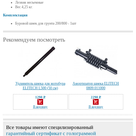
Лезвия несъемные
Вес 4,25 кг.
Комплектация
Буровой шнек для грунта 200/800 - 1шт
Рекомендуем посмотреть
Удлинитель шнека для мотобура
Амортизатор шнека ELITECH
ELITECH L500 (50 см)
0809.011000
1290 Р
2290 Р
—
—
В корзину
В корзину
Все товары имеют специлизированный
гарантийный сертификат с голограммой