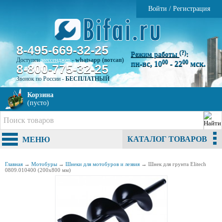
Войти
/
Регистрация
8-495-669-32-25
(?)
Режим работы
:
Доступен
мессенджер
-
whatsapp (вотсап)
00
00
пн-вс, 10
- 22
мск.
8-800-775-32-25
Звонок по России -
БЕСПЛАТНЫЙ
Корзина
(пусто)
КАТАЛОГ ТОВАРОВ
МЕНЮ
Главная
→
Мотобуры
→
Шнеки для мотобуров и лезвия
→
Шнек для грунта Еlitech
0809.010400 (200х800 мм)