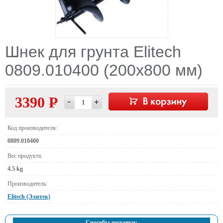
Шнек для грунта Еlitech
0809.010400 (200х800 мм)
3390 Р
—
Код производителя:
0809.010400
Вес продукта:
4.5 kg
Производитель:
Elitech (Элитек)
Способы доставки: