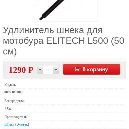
Удлинитель шнека для
мотобура ELITECH L500 (50
см)
1290 Р
—
Модель:
0809.010000
Вес продукта:
1 kg
Производитель:
Elitech (Элитек)