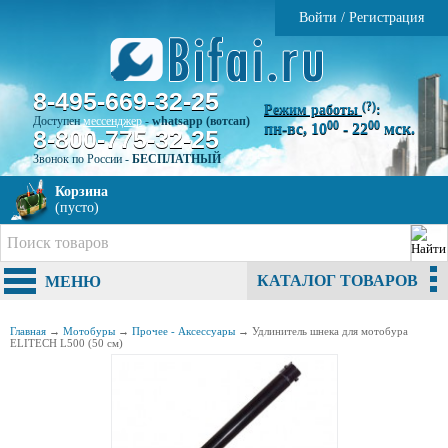
Войти
/
Регистрация
8-495-669-32-25
(?)
Режим работы
:
Доступен
мессенджер
-
whatsapp (вотсап)
00
00
пн-вс, 10
- 22
мск.
8-800-775-32-25
Звонок по России -
БЕСПЛАТНЫЙ
Корзина
(пусто)
КАТАЛОГ ТОВАРОВ
МЕНЮ
Главная
→
Мотобуры
→
Прочее - Аксессуары
→
Удлинитель шнека для мотобура
ELITECH L500 (50 см)