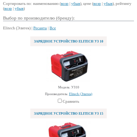
Сортировать по: наименованию (
возр
|
убыв
), цене (
возр
|
убыв
), рейтингу
(
возр
|
убыв
)
Выбор по производителю (бренду):
Elitech (Элитек) |
Ресанта
|
Все
ЗАРЯДНОЕ УСТРОЙСТВО ELITECH УЗ 10
Модель: УЗ10
Производитель:
Elitech (Элитек)
Сравнить
ЗАРЯДНОЕ УСТРОЙСТВО ELITECH УЗ 15