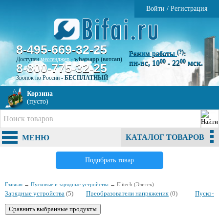
Войти
/
Регистрация
8-495-669-32-25
(?)
Режим работы
:
Доступен
мессенджер
-
whatsapp (вотсап)
00
00
пн-вс, 10
- 22
мск.
8-800-775-32-25
Звонок по России -
БЕСПЛАТНЫЙ
Корзина
(пусто)
КАТАЛОГ ТОВАРОВ
МЕНЮ
Подобрать товар
Главная
→
Пусковые и зарядные устройства
→
Elitech (Элитек)
Зарядные устройства
(5)
Преобразователи напряжения
(0)
Пуско-з