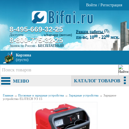
Войти
/
Регистрация
8-495-669-32-25
(?)
Режим работы
:
Доступен
мессенджер
-
whatsapp (вотсап)
00
00
пн-вс, 10
- 22
мск.
8-800-775-32-25
Звонок по России -
БЕСПЛАТНЫЙ
Корзина
(пусто)
КАТАЛОГ ТОВАРОВ
МЕНЮ
Главная
→
Пусковые и зарядные устройства
→
Зарядные устройства
→
Зарядное
устройство ELITECH УЗ 15