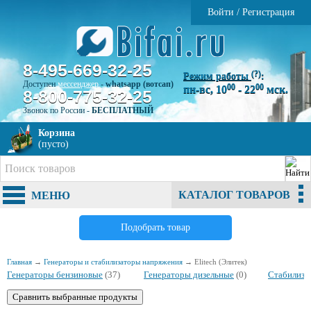
Войти
/
Регистрация
8-495-669-32-25
(?)
Режим работы
:
Доступен
мессенджер
-
whatsapp (вотсап)
00
00
пн-вс, 10
- 22
мск.
8-800-775-32-25
Звонок по России -
БЕСПЛАТНЫЙ
Корзина
(пусто)
КАТАЛОГ ТОВАРОВ
МЕНЮ
Подобрать товар
Главная
→
Генераторы и стабилизаторы напряжения
→
Elitech (Элитек)
Генераторы бензиновые
(37)
Генераторы дизельные
(0)
Стабилиза