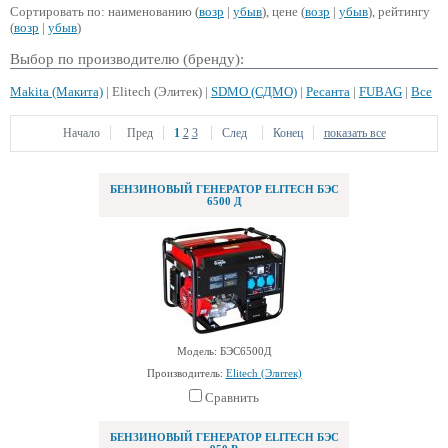
Сортировать по: наименованию (
возр
|
убыв
), цене (
возр
|
убыв
), рейтингу
(
возр
|
убыв
)
Выбор по производителю (бренду):
Makita (Макита)
| Elitech (Элитек) |
SDMO (СДМО)
|
Ресанта
|
FUBAG
|
Все
Начало
Пред
1
2
3
След
Конец
показать все
БЕНЗИНОВЫЙ ГЕНЕРАТОР ELITECH БЭС
6500 Д
Модель: БЭС6500Д
Производитель:
Elitech (Элитек)
Сравнить
БЕНЗИНОВЫЙ ГЕНЕРАТОР ELITECH БЭС