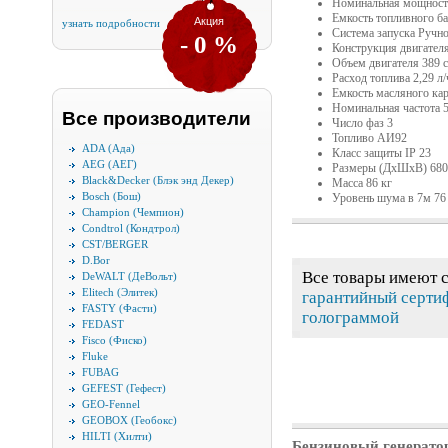
Номинальная мощност
Емкость топливного ба
Акция
узнать подробности
Система запуска Ручно
- 0 %
Конструкция двигател
Объем двигателя 389 
Расход топлива 2,29 л/
Емкость масляного кар
Номинальная частота 
Все производители
Число фаз 3
Топливо АИ92
ADA (Ада)
Класс защиты IP 23
AEG (АЕГ)
Размеры (ДхШхВ) 680
Black&Decker (Блэк энд Декер)
Масса 86 кг
Bosch (Бош)
Уровень шума в 7м 76
Champion (Чемпион)
Condtrol (Кондтрол)
CST/BERGER
D.Bor
Все товары имеют 
DeWALT (ДеВольт)
Elitech (Элитек)
гарантийный серти
FASTY (Фасти)
голограммой
FEDAST
Fisco (Фиско)
Fluke
FUBAG
GEFEST (Гефест)
GEO-Fennel
GEOBOX (Геобокс)
HILTI (Хилти)
Бензиновый генератор