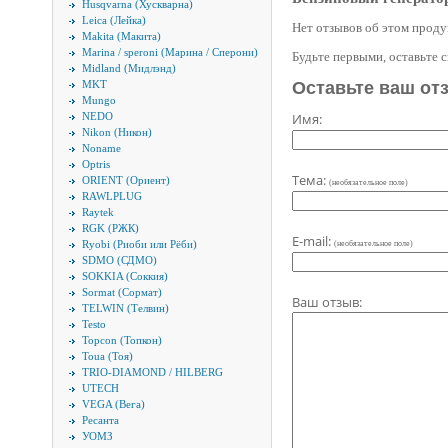
Husqvarna (Хускварна)
Leica (Лейка)
Нет отзывов об этом проду
Makita (Макита)
Marina / speroni (Марина / Сперони)
Будьте первыми, оставьте 
Midland (Мидлэнд)
MKT
Оставьте ваш от
Mungo
NEDO
Имя:
Nikon (Никон)
Noname
Optris
Тема:
ORIENT (Ориент)
(необязательное поле)
RAWLPLUG
Raytek
RGK (РЖК)
E-mail:
Ryobi (Риоби или Рёби)
(необязательное поле)
SDMO (СДМО)
SOKKIA (Соккия)
Sormat (Сормат)
Ваш отзыв:
TELWIN (Телвин)
Testo
Topcon (Топкон)
Toua (Тоя)
TRIO-DIAMOND / HILBERG
UTECH
VEGA (Вега)
Ресанта
УОМЗ