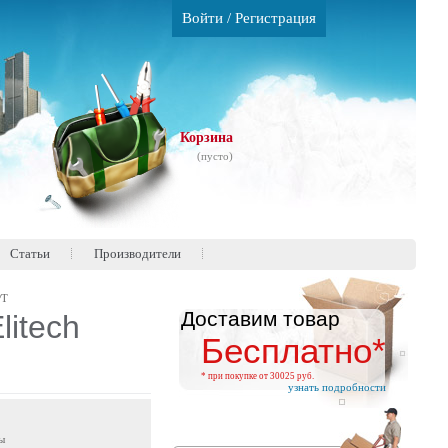
Войти
/
Регистрация
Корзина
(пусто)
Статьи
Производители
РТ
Доставим товар
itech
Бесплатно*
* при покупке от 30025 руб.
узнать подробности
ы