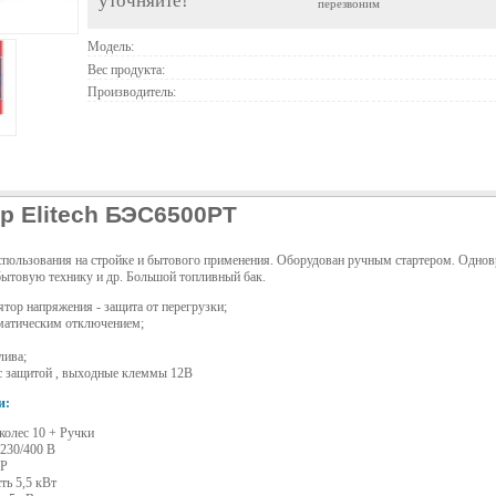
уточняйте!
перезвоним
Модель:
Вес продукта:
Производитель:
р Elitech БЭС6500РТ
спользования на стройке и бытового применения. Оборудован ручным стартером. Однов
бытовую технику и др. Большой топливный бак.
тор напряжения - защита от перегрузки;
оматическим отключением;
лива;
 с защитой , выходные клеммы 12В
и:
колес 10 + Ручки
230/400 В
HP
ь 5,5 кВт