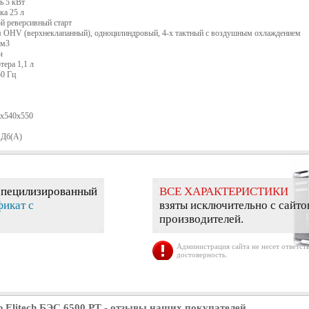
ь 5 кВт
ка 25 л
й реверсивный старт
я OHV (верхнеклапанный), одноцилиндровый, 4-х тактный с воздушным охлаждением
см3
ч
тера 1,1 л
50 Гц
x540x550
 Дб(А)
специлизированный
ВСЕ ХАРАКТЕРИСТИКИ
фикат с
взяты исключительно с сайто
производителей.
Администрация сайта не несет ответств
достоверность.
 Elitech БЭС 6500 РТ
- отзывы наших покупателей