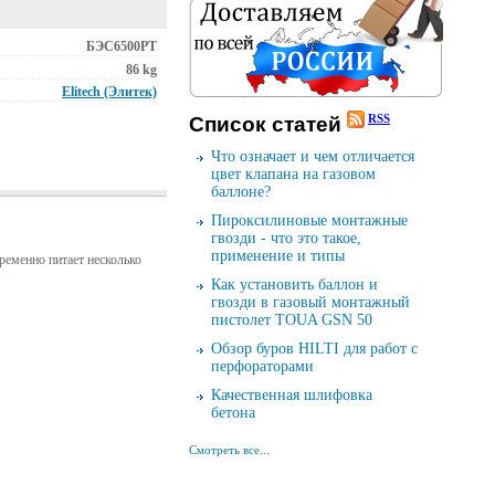
БЭС6500РТ
86 kg
Elitech (Элитек)
RSS
Cписок cтатей
Что означает и чем отличается
цвет клапана на газовом
баллоне?
Пироксилиновые монтажные
гвозди - что это такое,
применение и типы
ременно питает несколько
Как установить баллон и
гвозди в газовый монтажный
пистолет TOUA GSN 50
Обзор буров HILTI для работ с
перфораторами
Качественная шлифовка
бетона
Смотреть все...