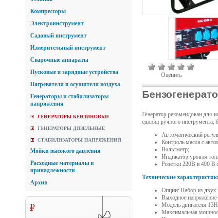
Компрессоры
Электроинструмент
Садовый инструмент
Измерительный инструмент
Сварочные аппараты
Пусковые и зарядные устройства
Оценить
Нагреватели и осушители воздуха
Бензогенерато
Генераторы и стабилизаторы
напряжения
Генератор рекомендован для и
ГЕНЕРАТОРЫ БЕНЗИНОВЫЕ
единиц ручного инструмента, 
ГЕНЕРАТОРЫ ДИЗЕЛЬНЫЕ
Автоматический регуля
СТАБИЛИЗАТОРЫ НАПРЯЖЕНИЯ
Контроль масла с авт
Вольтметр;
Мойки высокого давления
Индикатор уровня топ
Расходные материалы и
Розетки 220В и 400 В
принадлежности
Технические характеристик
Архив
Опции: Набор из двух 
Выходное напряжение 
Модель двигателя 13
Максимальная мощност