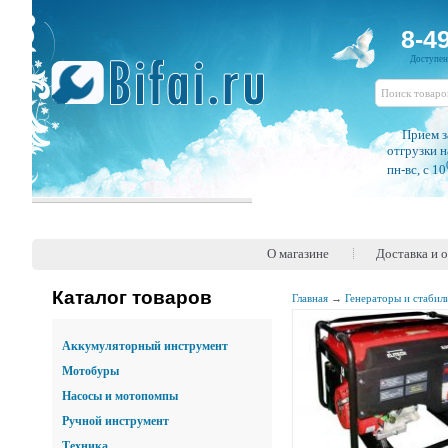
8-4
Доступе
Прием з
отгрузки н
пн-вс, c 10
О магазине
Доставка и 
Каталог товаров
Главная
→
Генераторы и стабил
Аккумуляторный инструмент
Мотобуры
Насосы и мотопомпы
Ручной инструмент
Техника