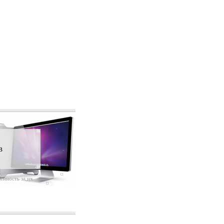
в
енность за их