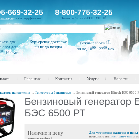
95-669-32-25
8-800-775-32-25
н
мессенджер
-
whatsapp (вотсап)
Звонок по России -
БЕСПЛАТНЫЙ
аказа для
Курьерская доставка:
(?)
Режим работы
:
а след.день:
пн-вс до поздна
00
00
пн-вс, 10
- 22
мск.
00
00
- 16
мск.
оплата
Гарантия
Контакты
Услуги
Новости
изаторы напряжения
→
Генераторы бензиновые
→
Бензиновый генератор Elitech БЭС 6500 
Бензиновый генератор El
БЭС 6500 РТ
Наличие и цену
Для уточнения наличия и цены
позвоните или
напишите нам
и м