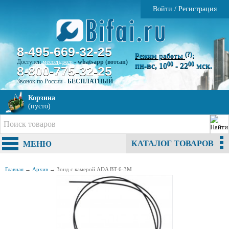
Войти
/
Регистрация
8-495-669-32-25
(?)
Режим работы
:
Доступен
мессенджер
-
whatsapp (вотсап)
00
00
пн-вс, 10
- 22
мск.
8-800-775-32-25
Звонок по России -
БЕСПЛАТНЫЙ
Корзина
(пусто)
КАТАЛОГ ТОВАРОВ
МЕНЮ
Главная
→
Архив
→
Зонд с камерой ADA BT-6-3M