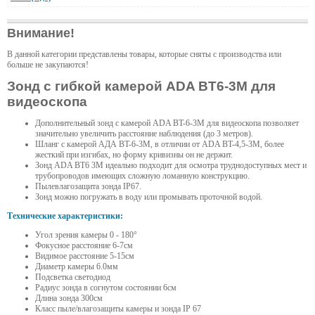
Внимание!
В данной категории представлены товары, которые сняты с производства или
больше не закупаются!
Зонд с гибкой камерой ADA BT6-3M для
видеоскопа
Дополнительный зонд с камерой ADA BT-6-3M для видеоскопа позволяет
значительно увеличить расстояние наблюдения (до 3 метров).
Шланг с камерой АДА BT-6-3M, в отличии от ADA BT-4,5-3M, более
жесткий при изгибах, но форму кривизны он не держит.
Зонд ADA BT6 3M идеально подходит для осмотра труднодоступных мест и
трубопроводов имеющих сложную ломанную конструкцию.
Пылевлагозащита зонда IP67.
Зонд можно погружать в воду или промывать проточной водой.
Технические характеристики:
Угол зрения камеры 0 - 180°
Фокусное расстояние 6-7см
Видимое расстояние 5-15см
Диаметр камеры 6.0мм
Подсветка светодиод
Радиус зонда в согнутом состоянии 6см
Длина зонда 300см
Класс пыле/влагозащиты камеры и зонда IP 67