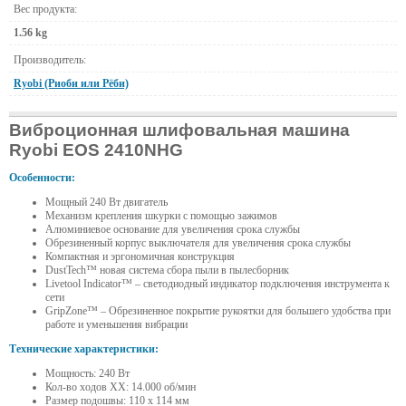
Вес продукта:
1.56 kg
Производитель:
Ryobi (Риоби или Рёби)
Виброционная шлифовальная машина
Ryobi EOS 2410NHG
Особенности:
Мощный 240 Вт двигатель
Механизм крепления шкурки с помощью зажимов
Алюминиевое основание для увеличения срока службы
Обрезиненный корпус выключателя для увеличения срока службы
Компактная и эргономичная конструкция
DustTech™ новая система сбора пыли в пылесборник
Livetool Indicator™ – светодиодный индикатор подключения инструмента к
сети
GripZone™ – Обрезиненное покрытие рукоятки для большего удобства при
работе и уменьшения вибрации
Технические характеристики:
Мощность: 240 Вт
Кол-во ходов ХХ: 14.000 об/мин
Размер подошвы: 110 x 114 мм