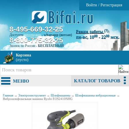
Войти
/
Регистрация
8-495-669-32-25
(?)
Режим работы
:
Доступен
мессенджер
-
whatsapp (вотсап)
00
00
пн-вс, 10
- 22
мск.
8-800-775-32-25
Звонок по России -
БЕСПЛАТНЫЙ
Корзина
(пусто)
КАТАЛОГ ТОВАРОВ
МЕНЮ
Главная
→
Электроинструмент
→
Шлифмашины
→
Шлифмашины вибрационные
→
Виброшлифовальная машина Ryobi EOS2410NHG