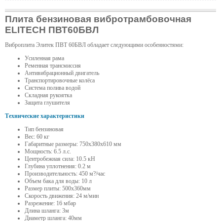
Плита бензиновая вибротрамбовочная
ELITECH ПВТ60БВЛ
Виброплита Элитек ПВТ 60БВЛ обладает следующими особенностями:
Усиленная рама
Ременная трансмиссия
Антивибрационный двигатель
Транспортировочные колёса
Система полива водой
Складная рукоятка
Защита глушителя
Технические характеристики
Тип бензиновая
Вес: 60 кг
Габаритные размеры: 750х380х610 мм
Мощность: 6.5 л.с.
Центробежная сила: 10.5 кН
Глубина уплотнения: 0.2 м
Производительность: 450 м?/час
Объем бака для воды: 10 л
Размер плиты: 500х360мм
Скорость движения: 24 м/мин
Разрежение: 16 мбар
Длина шланга: 3м
Диаметр шланга: 40мм