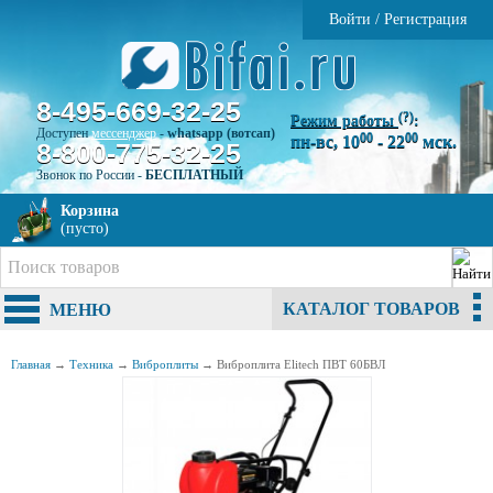
Войти
/
Регистрация
8-495-669-32-25
(?)
Режим работы
:
Доступен
мессенджер
-
whatsapp (вотсап)
00
00
пн-вс, 10
- 22
мск.
8-800-775-32-25
Звонок по России -
БЕСПЛАТНЫЙ
Корзина
(пусто)
КАТАЛОГ ТОВАРОВ
МЕНЮ
Главная
→
Техника
→
Виброплиты
→
Виброплита Elitech ПВТ 60БВЛ