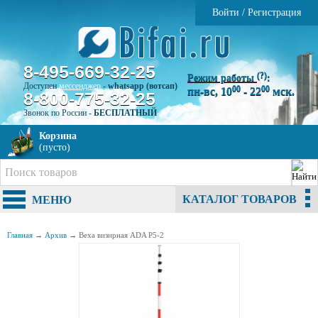
Войти
/
Регистрация
8-495-669-32-25
(?)
Режим работы
:
Доступен
мессенджер
-
whatsapp (вотсап)
00
00
пн-вс, 10
- 22
мск.
8-800-775-32-25
Звонок по России -
БЕСПЛАТНЫЙ
Корзина
(пусто)
КАТАЛОГ ТОВАРОВ
МЕНЮ
Главная
→
Архив
→
Веха визирная ADA P5-2