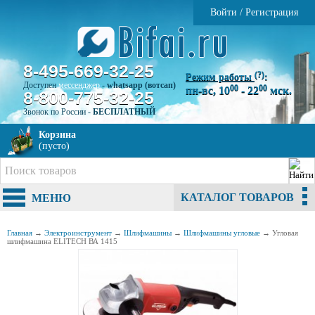
Войти
/
Регистрация
8-495-669-32-25
(?)
Режим работы
:
Доступен
мессенджер
-
whatsapp (вотсап)
00
00
пн-вс, 10
- 22
мск.
8-800-775-32-25
Звонок по России -
БЕСПЛАТНЫЙ
Корзина
(пусто)
КАТАЛОГ ТОВАРОВ
МЕНЮ
Главная
→
Электроинструмент
→
Шлифмашины
→
Шлифмашины угловые
→
Угловая
шлифмашина ELITECH ВА 1415