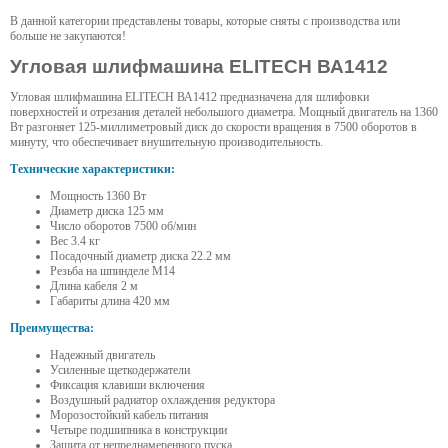
В данной категории представлены товары, которые сняты с производства или
больше не закупаются!
Угловая шлифмашина ELITECH ВА1412
Угловая шлифмашина ELITECH ВА1412 предназначена для шлифовки
поверхностей и отрезания деталей небольшого диаметра. Мощный двигатель на 1360
Вт разгоняет 125-миллиметровый диск до скорости вращения в 7500 оборотов в
минуту, что обеспечивает внушительную производительность.
Технические характеристики:
Мощность 1360 Вт
Диаметр диска 125 мм
Число оборотов 7500 об/мин
Вес 3.4 кг
Посадочный диаметр диска 22.2 мм
Резьба на шпинделе М14
Длина кабеля 2 м
Габариты длина 420 мм
Преимущества:
Надежный двигатель
Усиленные щеткодержатели
Фиксация клавиши включения
Воздушный радиатор охлаждения редуктора
Морозостойкий кабель питания
Четыре подшипника в конструкции
Защита от непреднамеренного пуска