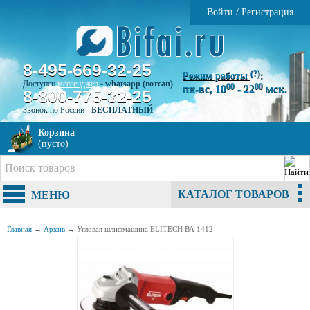
Войти
/
Регистрация
8-495-669-32-25
(?)
Режим работы
:
Доступен
мессенджер
-
whatsapp (вотсап)
00
00
пн-вс, 10
- 22
мск.
8-800-775-32-25
Звонок по России -
БЕСПЛАТНЫЙ
Корзина
(пусто)
КАТАЛОГ ТОВАРОВ
МЕНЮ
Главная
→
Архив
→
Угловая шлифмашина ELITECH ВА 1412