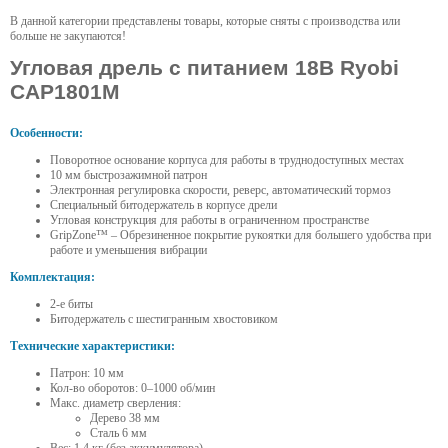
В данной категории представлены товары, которые сняты с производства или
больше не закупаются!
Угловая дрель с питанием 18В Ryobi
CAP1801M
Особенности:
Поворотное основание корпуса для работы в труднодоступных местах
10 мм быстрозажимной патрон
Электронная регулировка скорости, реверс, автоматический тормоз
Специальный битодержатель в корпусе дрели
Угловая конструкция для работы в ограниченном пространстве
GripZone™ – Обрезиненное покрытие рукоятки для большего удобства при
работе и уменьшения вибрации
Комплектация:
2-е биты
Битодержатель с шестигранным хвостовиком
Технические характеристики:
Патрон: 10 мм
Кол-во оборотов: 0–1000 об/мин
Макс. диаметр сверления:
Дерево 38 мм
Сталь 6 мм