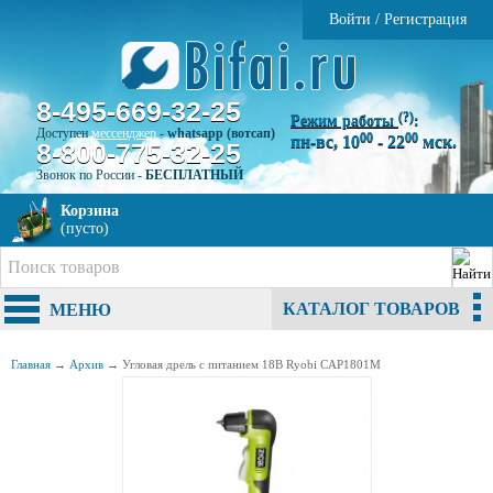
Войти
/
Регистрация
8-495-669-32-25
(?)
Режим работы
:
Доступен
мессенджер
-
whatsapp (вотсап)
00
00
пн-вс, 10
- 22
мск.
8-800-775-32-25
Звонок по России -
БЕСПЛАТНЫЙ
Корзина
(пусто)
КАТАЛОГ ТОВАРОВ
МЕНЮ
Главная
→
Архив
→
Угловая дрель с питанием 18В Ryobi CAP1801M