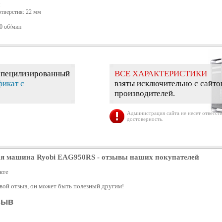
м
отверстия: 22 мм
0 об/мин
специлизированный
ВСЕ ХАРАКТЕРИСТИКИ
фикат с
взяты исключительно с сайто
производителей.
Администрация сайта не несет ответств
достоверность.
ая машина Ryobi EAG950RS
- отзывы наших покупателей
кте
свой отзыв, он может быть полезный другим!
зыв