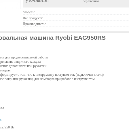
уточняйте!
перезвоним
Модель:
Вес продукта:
Производитель:
овальная машина Ryobi EAG950RS
ля для продолжительной работы
крепление защитного кожуха
ление дополнительной рукоятки
пинделя
информирует о том, что к инструменту поступает ток (подключен к сети)
ое покрытие рукоятки, для комфорта при работе с инструментом
тка
и:
ь: 950 Вт