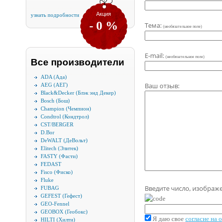
Акция
узнать подробности
- 0 %
Тема:
(необязательное поле)
E-mail:
(необязательное поле)
Все производители
ADA (Ада)
Ваш отзыв:
AEG (АЕГ)
Black&Decker (Блэк энд Декер)
Bosch (Бош)
Champion (Чемпион)
Condtrol (Кондтрол)
CST/BERGER
D.Bor
DeWALT (ДеВольт)
Elitech (Элитек)
FASTY (Фасти)
FEDAST
Fisco (Фиско)
Fluke
Введите число, изображ
FUBAG
GEFEST (Гефест)
GEO-Fennel
GEOBOX (Геобокс)
Я даю свое
согласие на
HILTI (Хилти)