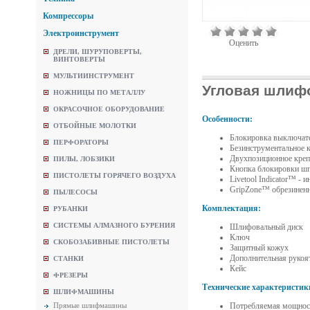
Компрессоры
Электроинструмент
Оценить
ДРЕЛИ, ШУРУПОВЕРТЫ,
ВИНТОВЕРТЫ
МУЛЬТИИНСТРУМЕНТ
Угловая шлиф
НОЖНИЦЫ ПО МЕТАЛЛУ
ОКРАСОЧНОЕ ОБОРУДОВАНИЕ
Особенности:
ОТБОЙНЫЕ МОЛОТКИ
Блокировка выключате
ПЕРФОРАТОРЫ
Безинструментальное 
Двухпозиционное креп
ПИЛЫ, ЛОБЗИКИ
Кнопка блокировки ш
ПИСТОЛЕТЫ ГОРЯЧЕГО ВОЗДУХА
Livetool Indicator™ - 
GripZone™ обрезиненн
ПЫЛЕСОСЫ
Комплектация:
РУБАНКИ
СИСТЕМЫ АЛМАЗНОГО БУРЕНИЯ
Шлифовальный диск
Ключ
СКОБОЗАБИВНЫЕ ПИСТОЛЕТЫ
Защитный кожух
Дополнительная рукоя
СТАНКИ
Кейс
ФРЕЗЕРЫ
Технические характеристик
ШЛИФМАШИНЫ
Потребляемая мощност
Прямые шлифмашины