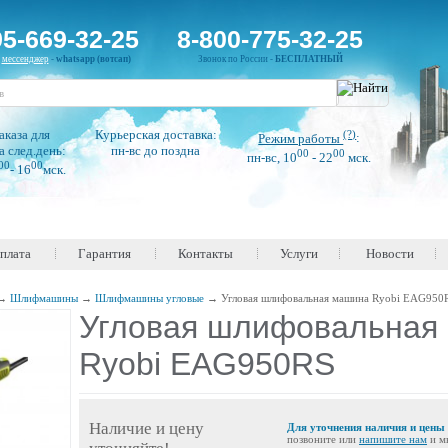
95-669-32-25
8-800-775-32-25
н
мессенджер
-
whatsapp (вотсап)
Звонок по России -
БЕСПЛАТНЫЙ
аказа для
Курьерская доставка:
(?)
Режим работы
:
а след.день:
пн-вс до поздна
00
00
пн-вс, 10
- 22
мск.
00
00
- 16
мск.
оплата
Гарантия
Контакты
Услуги
Новости
→
Шлифмашины
→
Шлифмашины угловые
→
Угловая шлифовальная машина Ryobi EAG950
Угловая шлифовальная
Ryobi EAG950RS
Наличие и цену
Для уточнения наличия и цены
позвоните или
напишите нам
и м