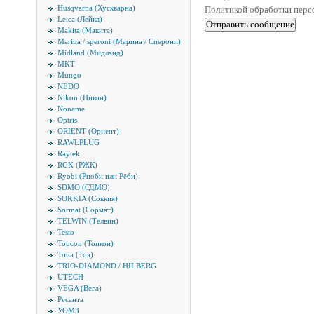
Husqvarna (Хускварна)
Политикой обработки пер
Leica (Лейка)
Makita (Макита)
Marina / speroni (Марина / Сперони)
Midland (Мидлэнд)
MKT
Mungo
NEDO
Nikon (Никон)
Noname
Optris
ORIENT (Ориент)
RAWLPLUG
Raytek
RGK (РЖК)
Ryobi (Риоби или Рёби)
SDMO (СДМО)
SOKKIA (Соккия)
Sormat (Сормат)
TELWIN (Телвин)
Testo
Topcon (Топкон)
Toua (Тоя)
TRIO-DIAMOND / HILBERG
UTECH
VEGA (Вега)
Ресанта
УОМЗ