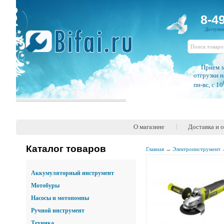
8-4
Доступе
Прием з
отгрузки н
пн-вс, c 10
О магазине
Доставка и 
Каталог товаров
Главная
→
Электроинструмент
Аккумуляторный инструмент
Мотобуры
Насосы и мотопомпы
Ручной инструмент
Техника