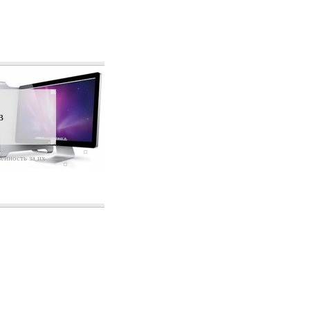
в
енность за их