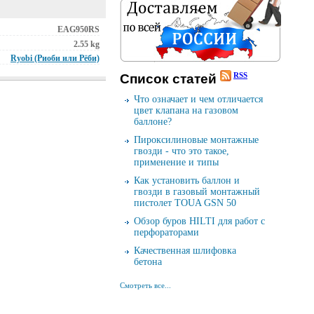
EAG950RS
2.55 kg
Ryobi (Риоби или Рёби)
RSS
Cписок cтатей
Что означает и чем отличается
цвет клапана на газовом
баллоне?
Пироксилиновые монтажные
гвозди - что это такое,
применение и типы
Как установить баллон и
гвозди в газовый монтажный
пистолет TOUA GSN 50
Обзор буров HILTI для работ с
перфораторами
Качественная шлифовка
бетона
Смотреть все...