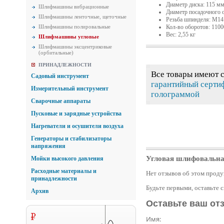
Диаметр диска: 115 м
Шлифмашины вибрационные
Диаметр посадочного 
Шлифмашины ленточные, щеточные
Резьба шпинделя: M14
Кол-во оборотов: 1100
Шлифмашины полировальные
Вес: 2,55 кг
Шлифмашины угловые
Шлифмашины эксцентриковые
(орбитальные)
ПРИНАДЛЕЖНОСТИ
Все товары имеют 
Садовый инструмент
гарантийный серти
Измерительный инструмент
голограммой
Сварочные аппараты
Пусковые и зарядные устройства
Нагреватели и осушители воздуха
Генераторы и стабилизаторы
напряжения
Угловая шлифовальн
Мойки высокого давления
Расходные материалы и
Нет отзывов об этом проду
принадлежности
Будьте первыми, оставьте 
Архив
Оставьте ваш от
Имя: