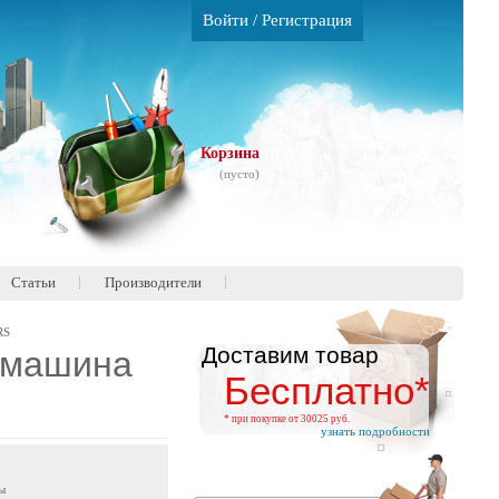
Войти
/
Регистрация
Корзина
(пусто)
Статьи
Производители
RS
Доставим товар
 машина
Бесплатно*
* при покупке от 30025 руб.
узнать подробности
ы