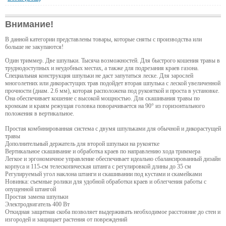
Внимание!
В данной категории представлены товары, которые сняты с производства или
больше не закупаются!
Один триммер. Две шпульки. Тысяча возможностей. Для быстрого кошения травы в
труднодоступных и неудобных местах, а также для подрезания краев газона.
Специальная конструкция шпульки не даст запутаться леске. Для зарослей
многолетних или дикорастущих трав подойдет вторая шпулька с леской увеличенной
прочности (диам. 2.6 мм), которая расположена под рукояткой и проста в установке.
Она обеспечивает кошение с высокой мощностью. Для скашивания травы по
кромкам и краям режущая головка поворачивается на 90° из горизонтального
положения в вертикальное.
Простая комбинированная система с двумя шпульками для обычной и дикорастущей
травы
Дополнительный держатель для второй шпульки на рукоятке
Вертикальное скашивание и обработка краев по направлению хода триммера
Легкое и эргономичное управление обеспечивает идеально сбалансированный дизайн
корпуса и 115-см телескопическая штанга с регулировкой длины до 35 см
Регулируемый угол наклона штанги и скашивании под кустами и скамейками
Новинка: съемные ролики для удобной обработки краев и облегчения работы с
опущенной штангой
Простая замена шпульки
Электродвигатель 400 Вт
Откидная защитная скоба позволяет выдерживать необходимое расстояние до стен и
изгородей и защищает растения от повреждений