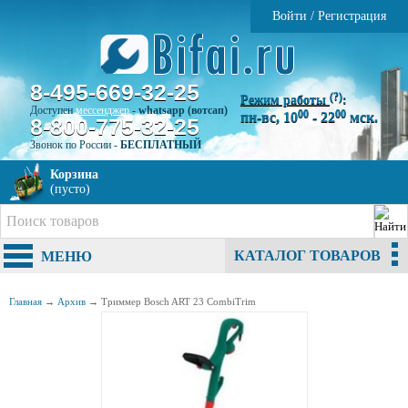
Войти
/
Регистрация
8-495-669-32-25
(?)
Режим работы
:
Доступен
мессенджер
-
whatsapp (вотсап)
00
00
пн-вс, 10
- 22
мск.
8-800-775-32-25
Звонок по России -
БЕСПЛАТНЫЙ
Корзина
(пусто)
КАТАЛОГ ТОВАРОВ
МЕНЮ
Главная
→
Архив
→
Триммер Bosch ART 23 CombiTrim