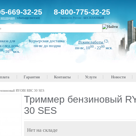
95-669-32-25
8-800-775-32-25
н
мессенджер
-
whatsapp (вотсап)
Звонок по России -
БЕСПЛАТНЫЙ
аказа для
Курьерская доставка:
(?)
Режим работы
:
а след.день:
пн-вс до поздна
00
00
пн-вс, 10
- 22
мск.
00
00
- 16
мск.
оплата
Гарантия
Контакты
Услуги
Новости
ензиновый RYOBI RBC 30 SES
Триммер бензиновый R
30 SES
Нет на складе