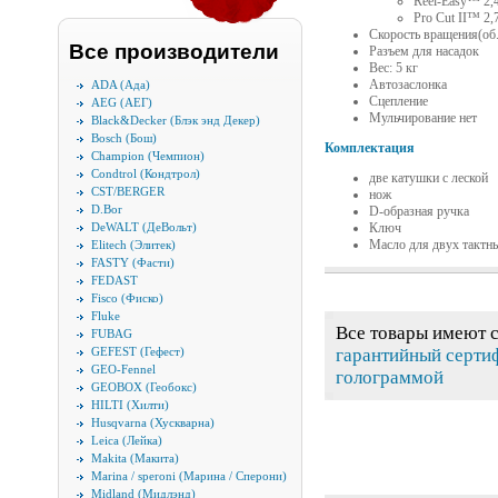
Reel-Easy™ 2,
Pro Cut II™ 2,
Скорость вращения(об.
Все производители
Разъем для насадок
Вес: 5 кг
Автозаслонка
ADA (Ада)
Сцепление
AEG (АЕГ)
Мульчирование нет
Black&Decker (Блэк энд Декер)
Bosch (Бош)
Комплектация
Champion (Чемпион)
Condtrol (Кондтрол)
две катушки с леской
CST/BERGER
нож
D.Bor
D-образная ручка
Ключ
DeWALT (ДеВольт)
Масло для двух тактн
Elitech (Элитек)
FASTY (Фасти)
FEDAST
Fisco (Фиско)
Fluke
Все товары имеют 
FUBAG
гарантийный серти
GEFEST (Гефест)
GEO-Fennel
голограммой
GEOBOX (Геобокс)
HILTI (Хилти)
Husqvarna (Хускварна)
Leica (Лейка)
Makita (Макита)
Marina / speroni (Марина / Сперони)
Midland (Мидлэнд)