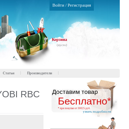
Войти
/
Регистрация
Корзина
(пусто)
Статьи
Производители
Доставим товар
YOBI RBC
Бесплатно*
* при покупке от 30025 руб.
узнать подробности