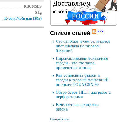
RBC30SES
5 kg
Ryobi (Риоби или Рёби)
RSS
Cписок cтатей
Что означает и чем отличается
цвет клапана на газовом
баллоне?
Пироксилиновые монтажные
гвозди - что это такое,
применение и типы
Как установить баллон и
гвозди в газовый монтажный
пистолет TOUA GSN 50
Обзор буров HILTI для работ с
перфораторами
Качественная шлифовка
бетона
Смотреть все...