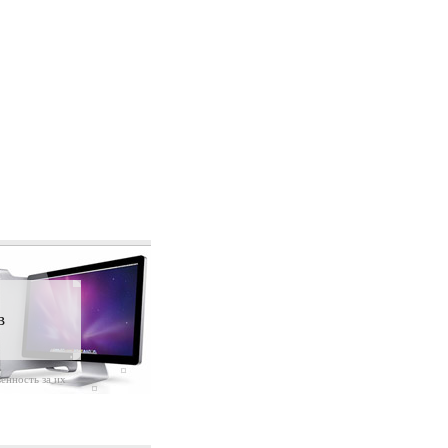
в
енность за их