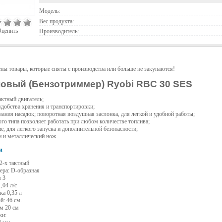
Модель:
Вес продукта:
ценить
Производитель:
ены товары, которые сняты с производства или больше не закупаются!
овый (Бензотриммер) Ryobi RBC 30 SES
ктный двигатель;
удобства хранения и транспортировки;
ания насадок; поворотная воздушная заслонка, для легкой и удобной работы;
о типа позволяет работать при любом количестве топлива;
е, для легкого запуска и дополнительной безопасности;
и и металлический нож
и
 2-х тактный
ера: D-образная
 3
,04 л/с
ка 0,35 л
: 46 см.
м 20 см
ки: