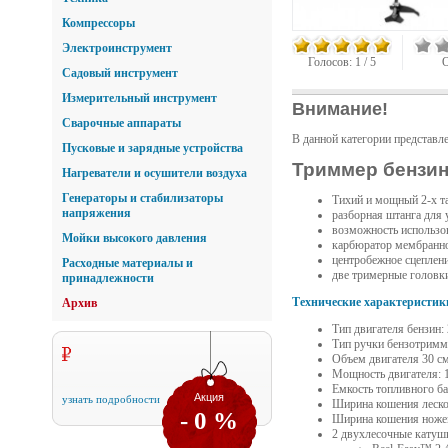
Компрессоры
Электроинструмент
Голосов:
1
/
5
О
Садовый инструмент
Измерительный инструмент
Внимание!
Сварочные аппараты
В данной категории представл
Пусковые и зарядные устройства
Триммер бензин
Нагреватели и осушители воздуха
Генераторы и стабилизаторы
Тихий и мощный 2-х та
напряжения
разборная штанга для 
возможность использов
Мойки высокого давления
карбюратор мембранног
центробежное сцеплени
Расходные материалы и
две тримерные головк
принадлежности
Технические характеристик
Архив
Тип двигателя бензин:
Тип ручки бензотримм
Объем двигателя 30 см
Мощность двигателя: 1
Емкость топливного ба
Акция
узнать подробности
Ширина кошения леской
- 0 %
Ширина кошения ноже
2 двухлесочные катуш