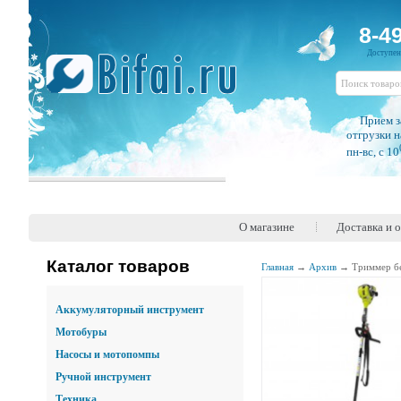
8-4
Доступе
Прием з
отгрузки н
пн-вс, c 10
О магазине
Доставка и 
Каталог товаров
Главная
→
Архив
→
Триммер б
Аккумуляторный инструмент
Мотобуры
Насосы и мотопомпы
Ручной инструмент
Техника