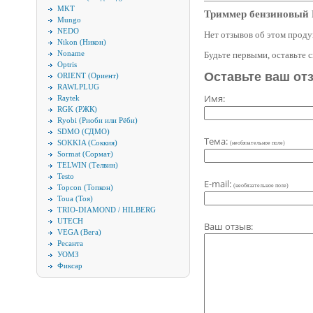
MKT
Триммер бензиновый
Mungo
NEDO
Нет отзывов об этом проду
Nikon (Никон)
Noname
Будьте первыми, оставьте 
Optris
Оставьте ваш от
ORIENT (Ориент)
RAWLPLUG
Имя:
Raytek
RGK (РЖК)
Ryobi (Риоби или Рёби)
SDMO (СДМО)
Тема:
SOKKIA (Соккия)
(необязательное поле)
Sormat (Сормат)
TELWIN (Телвин)
Testo
E-mail:
(необязательное поле)
Topcon (Топкон)
Toua (Тоя)
TRIO-DIAMOND / HILBERG
UTECH
Ваш отзыв:
VEGA (Вега)
Ресанта
УОМЗ
Фиксар