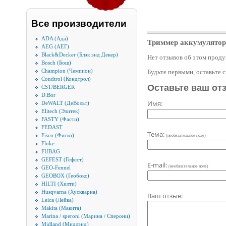
Все производители
ADA (Ада)
Триммер аккумулятор
AEG (АЕГ)
Black&Decker (Блэк энд Декер)
Нет отзывов об этом проду
Bosch (Бош)
Champion (Чемпион)
Будьте первыми, оставьте 
Condtrol (Кондтрол)
Оставьте ваш от
CST/BERGER
D.Bor
Имя:
DeWALT (ДеВольт)
Elitech (Элитек)
FASTY (Фасти)
FEDAST
Тема:
Fisco (Фиско)
(необязательное поле)
Fluke
FUBAG
GEFEST (Гефест)
E-mail:
(необязательное поле)
GEO-Fennel
GEOBOX (Геобокс)
HILTI (Хилти)
Husqvarna (Хускварна)
Ваш отзыв:
Leica (Лейка)
Makita (Макита)
Marina / speroni (Марина / Сперони)
Midland (Мидлэнд)