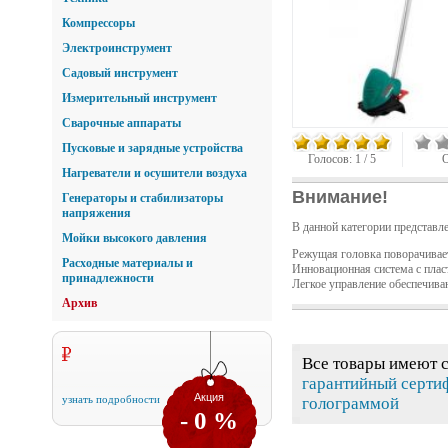
Компрессоры
Электроинструмент
Садовый инструмент
Измерительный инструмент
Сварочные аппараты
Пусковые и зарядные устройства
Голосов:
1
/
5
О
Нагреватели и осушители воздуха
Внимание!
Генераторы и стабилизаторы
напряжения
В данной категории представл
Мойки высокого давления
Режущая головка поворачивает
Расходные материалы и
Инновационная система с плас
принадлежности
Легкое управление обеспечиваю
Архив
Все товары имеют 
гарантийный серти
Акция
узнать подробности
голограммой
- 0 %