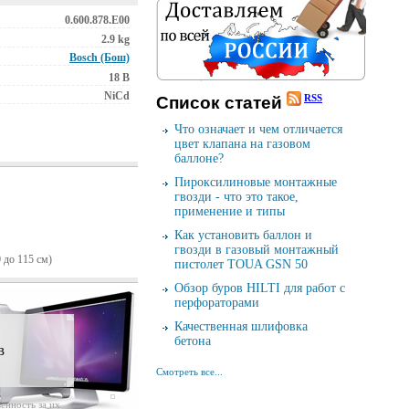
0.600.878.E00
2.9 kg
Bosch (Бош)
18 В
NiCd
RSS
Cписок cтатей
Что означает и чем отличается
цвет клапана на газовом
баллоне?
Пироксилиновые монтажные
гвозди - что это такое,
применение и типы
Как установить баллон и
гвозди в газовый монтажный
 до 115 см)
пистолет TOUA GSN 50
Обзор буров HILTI для работ с
перфораторами
Качественная шлифовка
бетона
в
Смотреть все...
енность за их