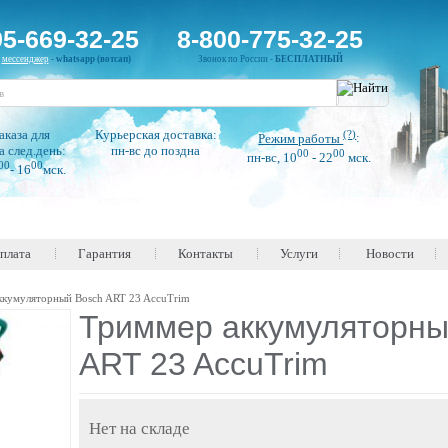
95-669-32-25
8-800-775-32-25
н
мессенджер
-
whatsapp (вотсап)
Звонок по России -
БЕСПЛАТНЫЙ
аказа для
Курьерская доставка:
(?)
Режим работы
:
а след.день:
пн-вс до поздна
00
00
пн-вс, 10
- 22
мск.
00
00
- 16
мск.
оплата
Гарантия
Контакты
Услуги
Новости
ккумуляторный Bosch ART 23 AccuTrim
Триммер аккумуляторны
ART 23 AccuTrim
Нет на складе