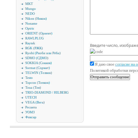
MKT
Mungo
NEDO
Nikon (Никон)
Noname
Optris
ORIENT (Ориент)
RAWLPLUG
Raytek
Введите число, изображ
RGK (РЖК)
Ryobi (Риоби или Рёби)
SDMO (СДМО)
SOKKIA (Соккия)
Я даю свое
согласие на
Sormat (Сормат)
Политикой обработки пер
TELWIN (Телвин)
Testo
Topcon (Топкон)
Toua (Тоя)
TRIO-DIAMOND / HILBERG
UTECH
VEGA (Вега)
Ресанта
УОМЗ
Фиксар