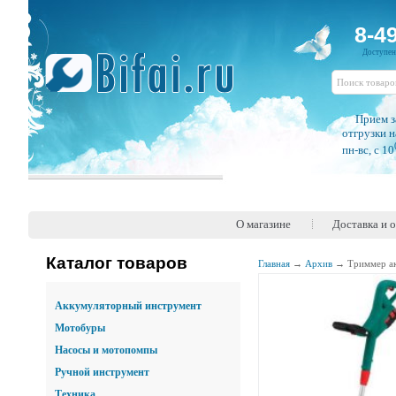
8-4
Доступе
Прием з
отгрузки н
пн-вс, c 10
О магазине
Доставка и 
Каталог товаров
Главная
→
Архив
→
Триммер а
Аккумуляторный инструмент
Мотобуры
Насосы и мотопомпы
Ручной инструмент
Техника