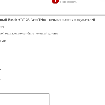
достоверность.
ный Bosch ART 23 AccuTrim
- отзывы наших покупателей
кте
свой отзыв, он может быть полезный другим!
зыв