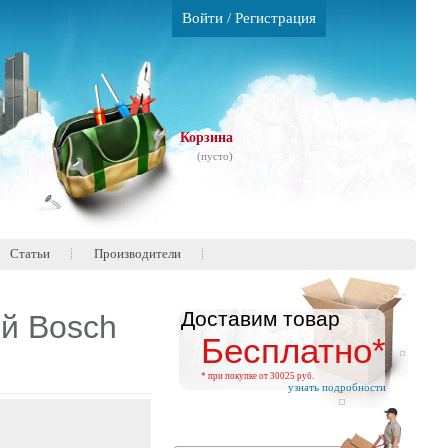
Войти
/
Регистрация
Корзина
(пусто)
Статьи
Производители
Доставим товар
й Bosch
Бесплатно*
* при покупке от 30025 руб.
узнать подробности