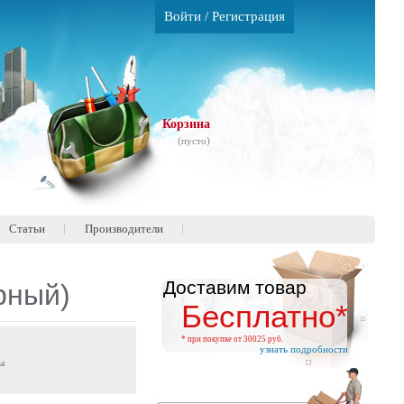
Войти
/
Регистрация
Корзина
(пусто)
Статьи
Производители
Доставим товар
рный)
Бесплатно*
* при покупке от 30025 руб.
узнать подробности
ы