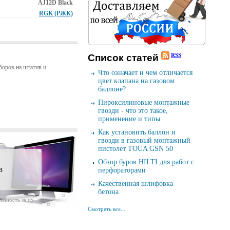
AJ12D Black
RGK (РЖК)
RSS
Cписок cтатей
боров на штатив и
Что означает и чем отличается
цвет клапана на газовом
баллоне?
Пироксилиновые монтажные
гвозди - что это такое,
применение и типы
Как установить баллон и
гвозди в газовый монтажный
пистолет TOUA GSN 50
Обзор буров HILTI для работ с
в
перфораторами
Качественная шлифовка
бетона
енность за их
Смотреть все...