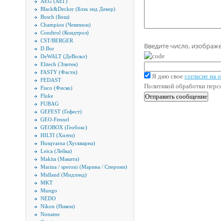
AEG (АЕГ)
Black&Decker (Блэк энд Декер)
Bosch (Бош)
Champion (Чемпион)
Condtrol (Кондтрол)
CST/BERGER
Введите число, изображ
D.Bor
DeWALT (ДеВольт)
Elitech (Элитек)
FASTY (Фасти)
Я даю свое
согласие на
FEDAST
Политикой обработки пер
Fisco (Фиско)
Fluke
FUBAG
GEFEST (Гефест)
GEO-Fennel
GEOBOX (Геобокс)
HILTI (Хилти)
Husqvarna (Хускварна)
Leica (Лейка)
Makita (Макита)
Marina / speroni (Марина / Сперони)
Midland (Мидлэнд)
MKT
Mungo
NEDO
Nikon (Никон)
Noname