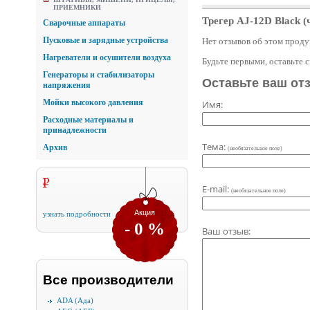
ПРИЕМНИКИ
Трегер AJ-12D Black 
Сварочные аппараты
Пусковые и зарядные устройства
Нет отзывов об этом проду
Нагреватели и осушители воздуха
Будьте первыми, оставьте 
Генераторы и стабилизаторы
Оставьте ваш от
напряжения
Мойки высокого давления
Имя:
Расходные материалы и
принадлежности
Тема:
Архив
(необязательное поле)
E-mail:
(необязательное поле)
Акция
узнать подробности
- 0 %
Ваш отзыв:
Все производители
ADA (Ада)