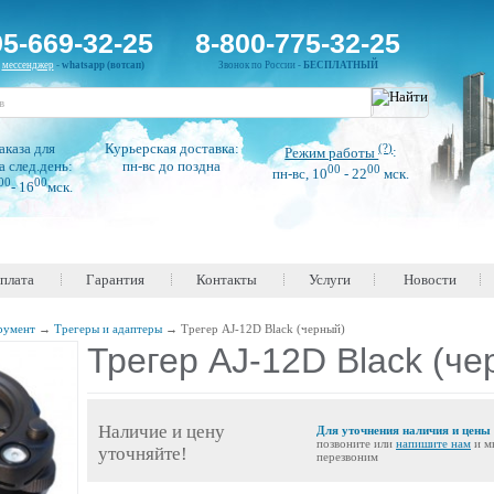
95-669-32-25
8-800-775-32-25
н
мессенджер
-
whatsapp (вотсап)
Звонок по России -
БЕСПЛАТНЫЙ
аказа для
Курьерская доставка:
(?)
Режим работы
:
а след.день:
пн-вс до поздна
00
00
пн-вс, 10
- 22
мск.
00
00
- 16
мск.
оплата
Гарантия
Контакты
Услуги
Новости
румент
→
Трегеры и адаптеры
→
Трегер AJ-12D Black (черный)
Трегер AJ-12D Black (че
Наличие и цену
Для уточнения наличия и цены
позвоните или
напишите нам
и м
уточняйте!
перезвоним