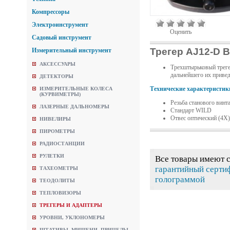
Компрессоры
Электроинструмент
Оценить
Садовый инструмент
Трегер AJ12-D B
Измерительный инструмент
АКСЕССУАРЫ
Трехштырьковый трегер
дальнейшего их приве
ДЕТЕКТОРЫ
Технические характеристик
ИЗМЕРИТЕЛЬНЫЕ КОЛЕСА
(КУРВИМЕТРЫ)
Резьба станового винта
ЛАЗЕРНЫЕ ДАЛЬНОМЕРЫ
Стандарт WILD
Отвес оптический (4Х)
НИВЕЛИРЫ
ПИРОМЕТРЫ
РАДИОСТАНЦИИ
РУЛЕТКИ
Все товары имеют 
гарантийный серти
ТАХЕОМЕТРЫ
голограммой
ТЕОДОЛИТЫ
ТЕПЛОВИЗОРЫ
ТРЕГЕРЫ И АДАПТЕРЫ
УРОВНИ, УКЛОНОМЕРЫ
ШТАТИВЫ, МИШЕНИ, ПРИЦЕЛЫ,