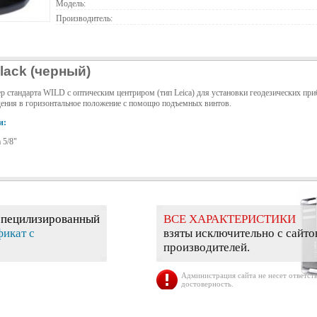
Модель:
Производитель:
lack (черный)
 стандарта WILD с оптическим центриром (тип Leica) для установки геодезических при
дения в горизонтальное положение с помощю подъемных винтов.
и:
 5/8"
специлизированный
ВСЕ ХАРАКТЕРИСТИКИ
фикат с
взяты исключительно с сайто
производителей.
Администрация сайта не несет ответств
достоверность.