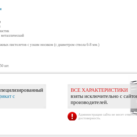
и
м
м
ластик
, металлический
ных пистолетов с узким носиком (с диаметром ствола 6-8 мм.)
50 шт.
специлизированный
ВСЕ ХАРАКТЕРИСТИКИ
фикат с
взяты исключительно с сайто
производителей.
Администрация сайта не несет ответств
достоверность.