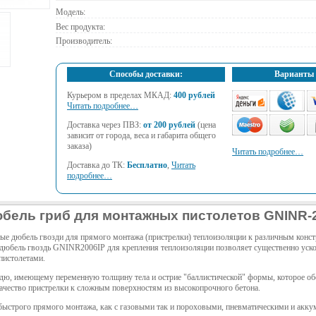
Модель:
Вес продукта:
Производитель:
Способы доставки:
Варианты 
Курьером в пределах МКАД:
400 рублей
Читать подробнее…
Доставка через ПВЗ:
от 200 рублей
(цена
зависит от города, веса и габарита общего
заказа)
Читать подробнее…
Доставка до ТК:
Бесплатно
,
Читать
подробнее…
бель гриб для монтажных пистолетов GNINR-2
ые дюбель гвозди для прямого монтажа (пристрелки) теплоизоляции к различным конст
дюбель гвоздь GNINR2006IP для крепления теплоизоляции позволяет существенно уско
пистолетами.
дю, имеющему переменную толщину тела и острие "баллистической" формы, которое об
качество пристрелки к сложным поверхностям из высокопрочного бетона.
быстрого прямого монтажа, как с газовыми так и пороховыми, пневматическими и ак