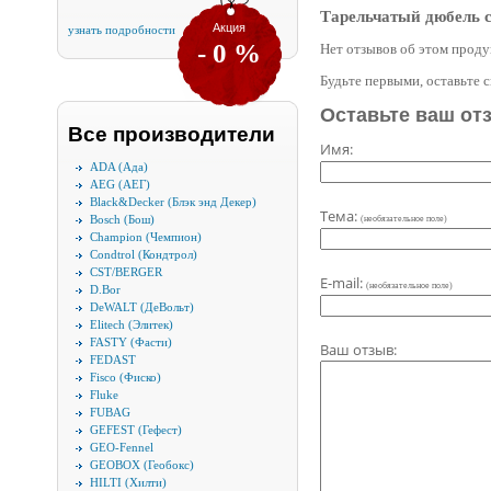
Тарельчатый дюбель с
Акция
узнать подробности
- 0 %
Нет отзывов об этом проду
Будьте первыми, оставьте 
Оставьте ваш от
Все производители
Имя:
ADA (Ада)
AEG (АЕГ)
Black&Decker (Блэк энд Декер)
Тема:
Bosch (Бош)
(необязательное поле)
Champion (Чемпион)
Condtrol (Кондтрол)
CST/BERGER
E-mail:
(необязательное поле)
D.Bor
DeWALT (ДеВольт)
Elitech (Элитек)
FASTY (Фасти)
Ваш отзыв:
FEDAST
Fisco (Фиско)
Fluke
FUBAG
GEFEST (Гефест)
GEO-Fennel
GEOBOX (Геобокс)
HILTI (Хилти)