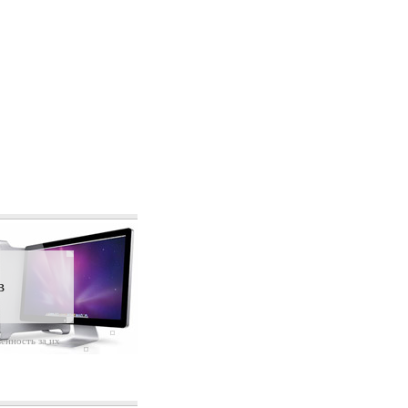
в
енность за их