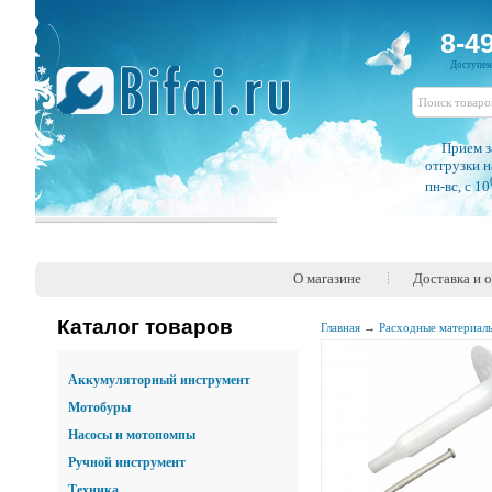
8-4
Доступе
Прием з
отгрузки н
пн-вс, c 10
О магазине
Доставка и 
Каталог товаров
Главная
→
Расходные материал
Аккумуляторный инструмент
Мотобуры
Насосы и мотопомпы
Ручной инструмент
Техника