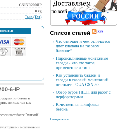
GNINR2006IP
8 kg
Toua (Тоя)
оплаты:
RSS
Cписок cтатей
Что означает и чем отличается
цвет клапана на газовом
баллоне?
Пироксилиновые монтажные
гвозди - что это такое,
применение и типы
Как установить баллон и
гвозди в газовый монтажный
пистолет TOUA GSN 50
00-6-IP
Обзор буров HILTI для работ с
перфораторами
рукциям из бетона и
рить монтаж, так как
Качественная шлифовка
бетона
еспечивает более "мягкий"
Смотреть все...
кумуляторными монтажными