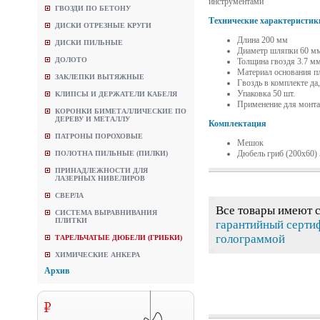
инструментами
ГВОЗДИ ПО БЕТОНУ
Технические характеристик
ДИСКИ ОТРЕЗНЫЕ КРУГИ
Длина 200 мм
ДИСКИ ПИЛЬНЫЕ
Диаметр шляпки 60 м
ДОЛОТО
Толщина гвоздя 3.7 м
Материал основания п
ЗАКЛЕПКИ ВЫТЯЖНЫЕ
Гвоздь в комплекте да
Упаковка 50 шт.
КЛИПСЫ И ДЕРЖАТЕЛИ КАБЕЛЯ
Применение для монтаж
КОРОНКИ БИМЕТАЛЛИЧЕСКИЕ ПО
ДЕРЕВУ И МЕТАЛЛУ
Комплектация
ПАТРОНЫ ПОРОХОВЫЕ
Мешок
Дюбель гриб (200х60) 
ПОЛОТНА ПИЛЬНЫЕ (ПИЛКИ)
ПРИНАДЛЕЖНОСТИ ДЛЯ
ЛАЗЕРНЫХ НИВЕЛИРОВ
СВЕРЛА
Все товары имеют 
СИСТЕМА ВЫРАВНИВАНИЯ
ПЛИТКИ
гарантийный серти
голограммой
ТАРЕЛЬЧАТЫЕ ДЮБЕЛИ (ГРИБКИ)
ХИМИЧЕСКИЕ АНКЕРА
Архив