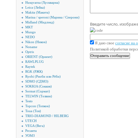
Husqvarna (Хускварна)
Leica (Лейка)
Makita (Макита)
Marina / speroni (Марина / Сперони)
Midland (Мидлэнд)
Введите число, изображ
MKT
Mungo
NEDO
Nikon (Никон)
Я даю свое
согласие на
Noname
Политикой обработки пер
Optris
ORIENT (Ориент)
RAWLPLUG
Raytek
RGK (РЖК)
Ryobi (Риоби или Рёби)
SDMO (СДМО)
SOKKIA (Соккия)
Sormat (Сормат)
TELWIN (Телвин)
Testo
Topcon (Топкон)
Toua (Тоя)
TRIO-DIAMOND / HILBERG
UTECH
VEGA (Вега)
Ресанта
УОМЗ