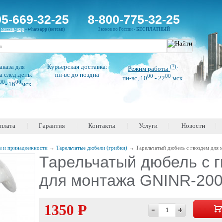
95-669-32-25
8-800-775-32-25
н
мессенджер
-
whatsapp (вотсап)
Звонок по России -
БЕСПЛАТНЫЙ
аказа для
Курьерская доставка:
(?)
Режим работы
:
а след.день:
пн-вс до поздна
00
00
пн-вс, 10
- 22
мск.
00
00
- 16
мск.
оплата
Гарантия
Контакты
Услуги
Новости
ы и принадлежности
→
Тарельчатые дюбели (грибки)
→
Тарельчатый дюбель с гвоздем для
Тарельчатый дюбель с 
для монтажа GNINR-200
1350 Р
—