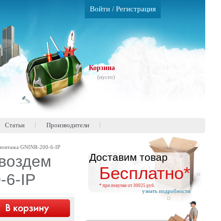
Войти
/
Регистрация
Корзина
(пусто)
Статьи
Производители
 монтажа GNINR-200-6-IP
Доставим товар
гвоздем
Бесплатно*
-6-IP
* при покупке от 30025 руб.
узнать подробности