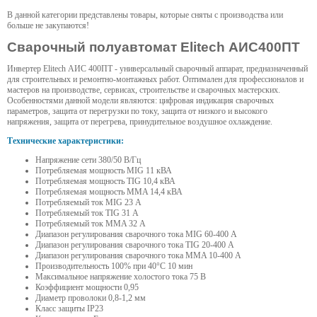
В данной категории представлены товары, которые сняты с производства или
больше не закупаются!
Сварочный полуавтомат Elitech АИС400ПT
Инвертер Elitech АИС 400ПT - универсальный сварочный аппарат, предназначенный
для строительных и ремонтно-монтажных работ. Оптимален для профессионалов и
мастеров на производстве, сервисах, строительстве и сварочных мастерских.
Особенностями данной модели являются: цифровая индикация сварочных
параметров, защита от перегрузки по току, защита от низкого и высокого
напряжения, защита от перегрева, принудительное воздушное охлаждение.
Технические характеристики:
Напряжение сети 380/50 В/Гц
Потребляемая мощность MIG 11 кВА
Потребляемая мощность TIG 10,4 кВА
Потребляемая мощность MMA 14,4 кВА
Потребляемый ток MIG 23 А
Потребляемый ток TIG 31 А
Потребляемый ток MMA 32 А
Диапазон регулирования сварочного тока MIG 60-400 А
Диапазон регулирования сварочного тока TIG 20-400 А
Диапазон регулирования сварочного тока MMA 10-400 А
Производительность 100% при 40°С 10 мин
Максимальное напряжение холостого тока 75 В
Коэффициент мощности 0,95
Диаметр проволоки 0,8-1,2 мм
Класс защиты IP23