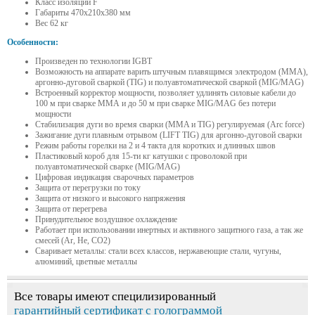
Класс изоляции F
Габариты 470х210х380 мм
Вес 62 кг
Особенности:
Произведен по технологии IGBT
Возможность на аппарате варить штучным плавящимся электродом (ММА),
аргонно-дуговой сваркой (TIG) и полуавтоматической сваркой (MIG/MAG)
Встроенный корректор мощности, позволяет удлинять силовые кабели до
100 м при сварке ММА и до 50 м при сварке MIG/MAG без потери
мощности
Стабилизация дуги во время сварки (MMA и TIG) регулируемая (Arc force)
Зажигание дуги плавным отрывом (LIFT TIG) для аргонно-дуговой сварки
Режим работы горелки на 2 и 4 такта для коротких и длинных швов
Пластиковый короб для 15-ти кг катушки с проволокой при
полуавтоматической сварке (MIG/MAG)
Цифровая индикация сварочных параметров
Защита от перегрузки по току
Защита от низкого и высокого напряжения
Защита от перегрева
Принудительное воздушное охлаждение
Работает при использовании инертных и активного защитного газа, а так же
смесей (Ar, He, CO2)
Сваривает металлы: стали всех классов, нержавеющие стали, чугуны,
алюминий, цветные металлы
Все товары имеют специлизированный
гарантийный сертификат с голограммой