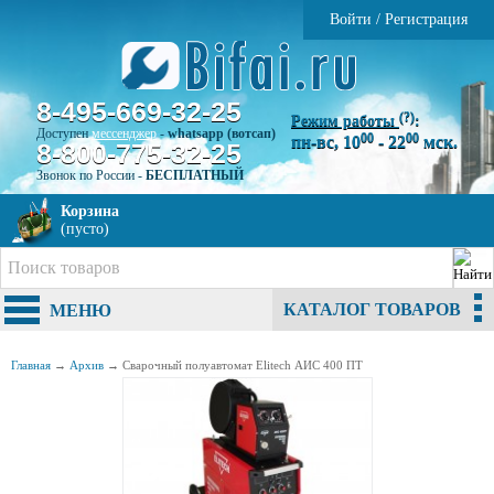
Войти
/
Регистрация
8-495-669-32-25
(?)
Режим работы
:
Доступен
мессенджер
-
whatsapp (вотсап)
00
00
пн-вс, 10
- 22
мск.
8-800-775-32-25
Звонок по России -
БЕСПЛАТНЫЙ
Корзина
(пусто)
КАТАЛОГ ТОВАРОВ
МЕНЮ
Главная
→
Архив
→
Сварочный полуавтомат Elitech АИС 400 ПT