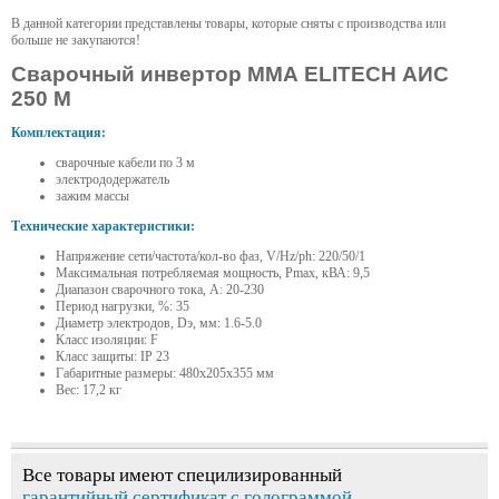
В данной категории представлены товары, которые сняты с производства или
больше не закупаются!
Сварочный инвертор ММА ELITECH АИС
250 М
Комплектация:
сварочные кабели по 3 м
электрододержатель
зажим массы
Технические характеристики:
Напряжение сети/частота/кол-во фаз, V/Hz/ph: 220/50/1
Максимальная потребляемая мощность, Pmax, кВА: 9,5
Диапазон сварочного тока, A: 20-230
Период нагрузки, %: 35
Диаметр электродов, Dэ, мм: 1.6-5.0
Класс изоляции: F
Класс защиты: IP 23
Габаритные размеры: 480x205x355 мм
Вес: 17,2 кг
Все товары имеют специлизированный
гарантийный сертификат с голограммой