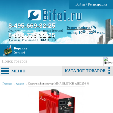
Войти
/
Регистрация
8-495-669-32-25
(?)
Режим работы
:
Доступен
мессенджер
-
whatsapp (вотсап)
00
00
пн-вс, 10
- 22
мск.
8-800-775-32-25
Звонок по России -
БЕСПЛАТНЫЙ
Корзина
(пусто)
КАТАЛОГ ТОВАРОВ
МЕНЮ
Главная
→
Архив
→
Сварочный инвертор ММА ELITECH АИС 250 М