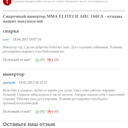
Администрация сайта не несет ответственность за их достоверность.
Сварочный инвертор ММА ELITECH АИС 160СА
- отзывы
наших покупателей
сварка
олег
18.04.2015 10:07:10
Инвертор гуд. Сделан добротно.Работает тихо. Дуга хорошая,стабильная. Плавная
регулировка сварного тока.Небольшой вес.
Полезный отзыв?
Да
(
0
) /
Нет
(
0
)
инвертор
дмитрий
19.02.2015 16:35:51
Купи бате в подарок, любит от варить для души, благо опыт работы сварщика
большой. Сварили забор,ворота и так по мелочи. Аппарат показал себя с наилучшей
стороны. Работает тихо,дуга хорошая. Плавная регулировка тока.Корпус
прочный,металлический.
Полезный отзыв?
Да
(
0
) /
Нет
(
0
)
Оставьте ваш отзыв