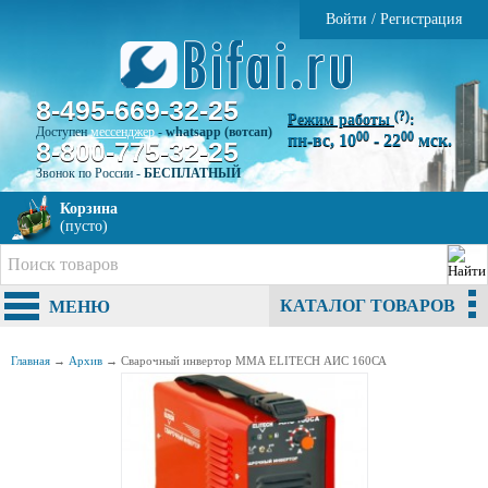
Войти
/
Регистрация
8-495-669-32-25
(?)
Режим работы
:
Доступен
мессенджер
-
whatsapp (вотсап)
00
00
пн-вс, 10
- 22
мск.
8-800-775-32-25
Звонок по России -
БЕСПЛАТНЫЙ
Корзина
(пусто)
КАТАЛОГ ТОВАРОВ
МЕНЮ
Главная
→
Архив
→
Сварочный инвертор ММА ELITECH АИС 160СА