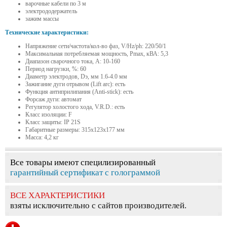
варочные кабели по 3 м
электрододержатель
зажим массы
Технические характеристики:
Напряжение сети/частота/кол-во фаз, V/Hz/ph: 220/50/1
Максимальная потребляемая мощность, Pmax, кВА: 5,3
Диапазон сварочного тока, A: 10-160
Период нагрузки, %: 60
Диаметр электродов, Dэ, мм 1.6-4.0 мм
Зажигание дуги отрывом (Lift arc): есть
Функция антиприлипания (Anti-stick): есть
Форсаж дуги: автомат
Регулятор холостого хода, V.R.D.: есть
Класс изоляции: F
Класс защиты: IP 21S
Габаритные размеры: 315x123x177 мм
Масса: 4,2 кг
Все товары имеют специлизированный
гарантийный сертификат с голограммой
ВСЕ ХАРАКТЕРИСТИКИ
взяты исключительно с сайтов производителей.