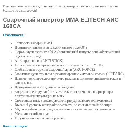
В данной категории представлены товары, которые сняты с производства или
больше не закупаются!
Сварочный инвертор ММА ELITECH АИС
160СА
Особенности:
Технология сборки IGBT
Производительность на максимальном токе 60%
Форсаж дуги автомат +20 А (повышенный импульс тока облегчающий
поджиг электрода)
Анти прилипание (ANTI STICK)
Блок снижения напряжения холостого тока автомат (VRD)
Стабилизация горения сварочной дуги (ARC FORCE)
Зажигание дуги отрывом в режиме аргонно - дуговой сварки (LIFT ARC)
Плавная регулировка сварочного режима в широком диапазоне токов и
напряжений
Принудительное воздушное охлаждение
Защита от перегрузки (автоматическое отключение инвертора при
длительной эксплуатации на мак-
Симальном токе, с последующим принудительным охлаждением)
Высокий уровень электробезопасности, за счет двойной изоляции
Медные кабеля, электрододержатель и зажим на массу в комплекте
Металлический корпус
Регулируемый наплечный ремень
Комплектация: