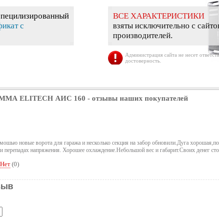
специлизированный
ВСЕ ХАРАКТЕРИСТИКИ
фикат с
взяты исключительно с сайто
производителей.
Администрация сайта не несет ответств
достоверность.
р ММА ELITECH АИС 160
- отзывы наших покупателей
помошью новые ворота для гаража и несколько секция на забор обновили.Дуга хорошая,п
ри перепадах напряжения. Хорошее охлаждение.Небольшой вес и габарит.Своих денег сто
Нет
(
0
)
зыв