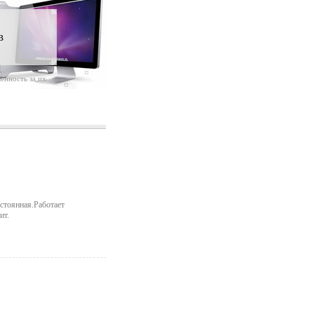
в
енность за их
остоянная.Работает
ит.