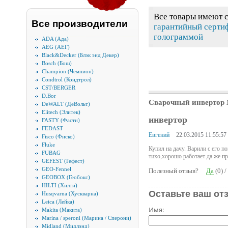
Все товары имеют 
Все производители
гарантийный серти
голограммой
ADA (Ада)
AEG (АЕГ)
Black&Decker (Блэк энд Декер)
Bosch (Бош)
Champion (Чемпион)
Condtrol (Кондтрол)
CST/BERGER
D.Bor
Сварочный инверто
DeWALT (ДеВольт)
Elitech (Элитек)
инвертор
FASTY (Фасти)
FEDAST
Евгений
22.03.2015 11:55:57
Fisco (Фиско)
Fluke
Купил на дачу. Варили с его 
FUBAG
тихо,хорошо работает да же п
GEFEST (Гефест)
GEO-Fennel
Полезный отзыв?
Да
(
0
) /
GEOBOX (Геобокс)
HILTI (Хилти)
Оставьте ваш от
Husqvarna (Хускварна)
Leica (Лейка)
Имя:
Makita (Макита)
Marina / speroni (Марина / Сперони)
Midland (Мидлэнд)