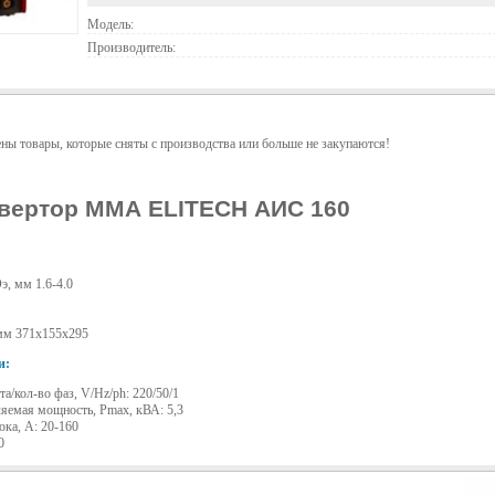
Модель:
Производитель:
ены товары, которые сняты с производства или больше не закупаются!
вертор ММА ELITECH АИС 160
э, мм 1.6-4.0
мм 371x155x295
и:
а/кол-во фаз, V/Hz/ph: 220/50/1
яемая мощность, Pmax, кВА: 5,3
ока, A: 20-160
0