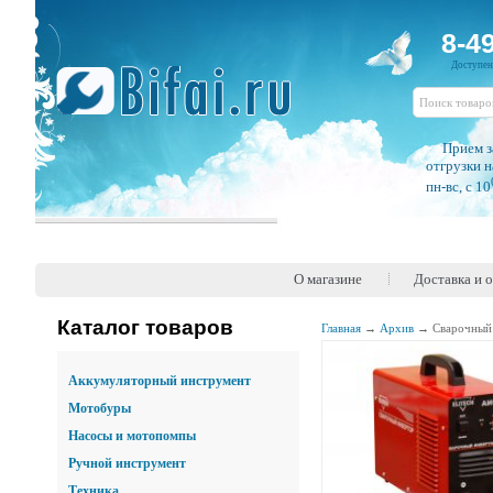
8-4
Доступе
Прием з
отгрузки н
пн-вс, c 10
О магазине
Доставка и 
Каталог товаров
Главная
→
Архив
→
Сварочный
Аккумуляторный инструмент
Мотобуры
Насосы и мотопомпы
Ручной инструмент
Техника