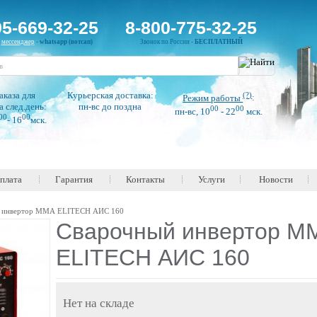
95-669-32-25
8-800-775-32-25
н
мессенджер
-
whatsapp (вотсап)
Звонок по России -
БЕСПЛАТНЫЙ
аказа для
Курьерская доставка:
(?)
Режим работы
:
а след.день:
пн-вс до поздна
00
00
пн-вс, 10
- 22
мск.
00
00
- 16
мск.
оплата
Гарантия
Контакты
Услуги
Новости
 инвертор ММА ELITECH АИС 160
Сварочный инвертор М
ELITECH АИС 160
Нет на складе