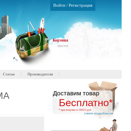
Войти
/
Регистрация
Корзина
(пусто)
Статьи
Производители
Доставим товар
МА
Бесплатно*
* при покупке от 30025 руб.
узнать подробности