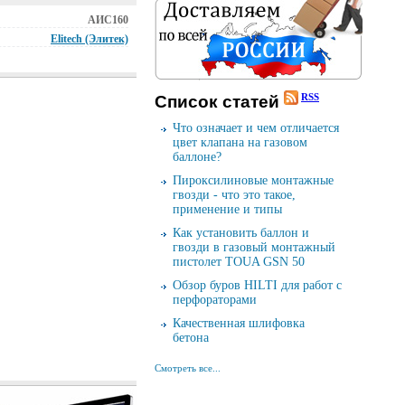
АИС160
Elitech (Элитек)
RSS
Cписок cтатей
Что означает и чем отличается
цвет клапана на газовом
баллоне?
Пироксилиновые монтажные
гвозди - что это такое,
применение и типы
Как установить баллон и
гвозди в газовый монтажный
пистолет TOUA GSN 50
Обзор буров HILTI для работ с
перфораторами
Качественная шлифовка
бетона
Смотреть все...