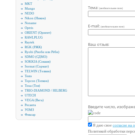
MKT
Тема:
Mungo
(необязательное поле)
NEDO
Nikon (Никон)
Noname
E-mail:
(необязательное поле)
Optris
ORIENT (Ориент)
RAWLPLUG
Raytek
Ваш отзыв:
RGK (РЖК)
Ryobi (Риоби или Рёби)
SDMO (СДМО)
SOKKIA (Соккия)
Sormat (Сормат)
TELWIN (Телвин)
Testo
Topcon (Топкон)
Toua (Тоя)
TRIO-DIAMOND / HILBERG
UTECH
VEGA (Вега)
Ресанта
Введите число, изображ
УОМЗ
Фиксар
Я даю свое
согласие на
Политикой обработки пер