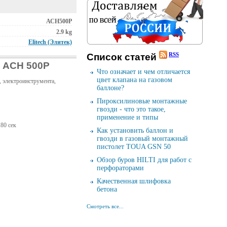
АСН500Р
2.9 kg
Elitech (Элитек)
RSS
Cписок cтатей
h АСН 500Р
Что означает и чем отличается
цвет клапана на газовом
, электроинструмента,
баллоне?
Пироксилиновые монтажные
гвозди - что это такое,
применение и типы
80 сек
Как установить баллон и
гвозди в газовый монтажный
пистолет TOUA GSN 50
Обзор буров HILTI для работ с
перфораторами
Качественная шлифовка
бетона
Смотреть все...