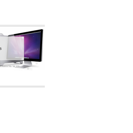
в
енность за их