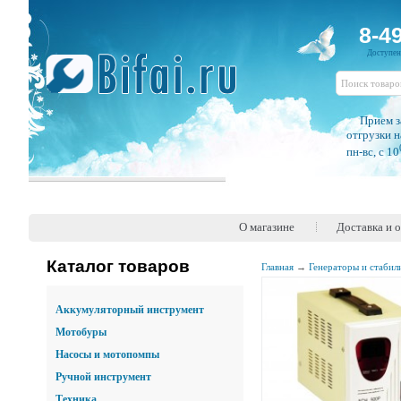
8-4
Доступе
Прием з
отгрузки н
пн-вс, c 10
О магазине
Доставка и 
Каталог товаров
Главная
→
Генераторы и стабил
Аккумуляторный инструмент
Мотобуры
Насосы и мотопомпы
Ручной инструмент
Техника