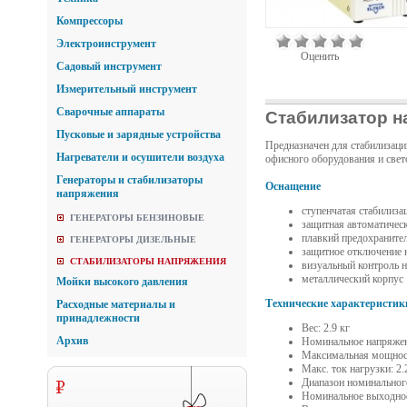
Компрессоры
Электроинструмент
Оценить
Садовый инструмент
Измерительный инструмент
Сварочные аппараты
Стабилизатор н
Пусковые и зарядные устройства
Предназначен для стабилизаци
Нагреватели и осушители воздуха
офисного оборудования и свет
Генераторы и стабилизаторы
Оснащение
напряжения
ступенчатая стабилиза
ГЕНЕРАТОРЫ БЕНЗИНОВЫЕ
защитная автоматическ
плавкий предохранител
ГЕНЕРАТОРЫ ДИЗЕЛЬНЫЕ
защитное отключение 
СТАБИЛИЗАТОРЫ НАПРЯЖЕНИЯ
визуальный контроль 
металлический корпус
Мойки высокого давления
Технические характеристик
Расходные материалы и
принадлежности
Вес: 2.9 кг
Архив
Номинальное напряжени
Максимальная мощност
Макс. ток нагрузки: 2.
Диапазон номинальног
Номинальное выходное