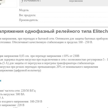
уточняйте!
перезвоним
Модель:
Вес продукта:
Производитель:
апряжения однофазный релейного типа Elitec
и напряжения, при перепадах в бытовой сети. Оптимален для защиты бытовых приборов
отехники. Обеспечивает качественную стабилизацию в пределах 160 - 250 В.
ция напряжения 0,05 сек. при перепаде напряжения ±10% от 230В
ая задержка подачи нагрузки при подключении в сеть с возможностью регулировки 5 - 1
ь (5 А) для защиты от перегрузки и перегрева трансформатора стабилизатора
нагрузки при резких перепадах превышающих 20% от номинального напряжения
напряжения (цифровой вольтметр)
и
е/ частота сети: 220/50 В/Гц
ь нагрузки: 500 ВА
2 А
о входного напряжения: 160-250 В
 напряжение: 220 В