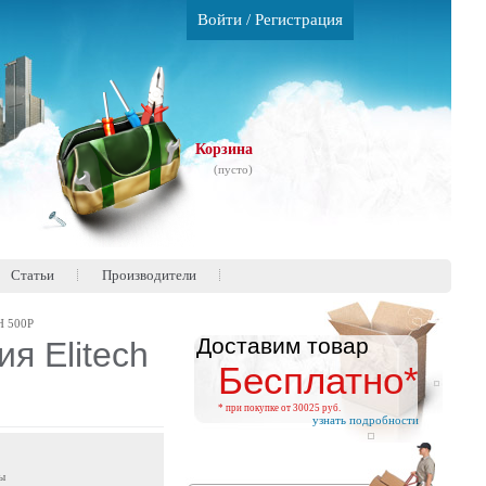
Войти
/
Регистрация
Корзина
(пусто)
Статьи
Производители
Н 500Р
Доставим товар
я Elitech
Бесплатно*
* при покупке от 30025 руб.
узнать подробности
ы