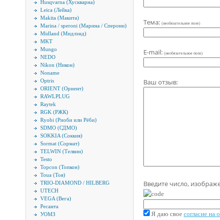
Husqvarna (Хускварна)
Leica (Лейка)
Makita (Макита)
Тема:
(необязательное поле)
Marina / speroni (Марина / Сперони)
Midland (Мидлэнд)
MKT
Mungo
E-mail:
(необязательное поле)
NEDO
Nikon (Никон)
Noname
Ваш отзыв:
Optris
ORIENT (Ориент)
RAWLPLUG
Raytek
RGK (РЖК)
Ryobi (Риоби или Рёби)
SDMO (СДМО)
SOKKIA (Соккия)
Sormat (Сормат)
TELWIN (Телвин)
Testo
Topcon (Топкон)
Toua (Тоя)
Введите число, изображ
TRIO-DIAMOND / HILBERG
UTECH
VEGA (Вега)
Ресанта
Я даю свое
согласие на
УОМЗ