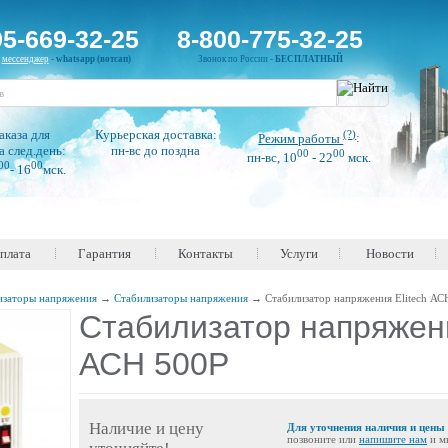
95-669-32-25
8-800-775-32-25
н
мессенджер
-
whatsapp (вотсап)
Звонок по России -
БЕСПЛАТНЫЙ
аказа для
Курьерская доставка:
(?)
Режим работы
:
а след.день:
пн-вс до поздна
00
00
пн-вс, 10
- 22
мск.
00
00
- 16
мск.
оплата
Гарантия
Контакты
Услуги
Новости
изаторы напряжения
→
Стабилизаторы напряжения
→
Стабилизатор напряжения Elitech АС
Стабилизатор напряжени
АСН 500Р
Наличие и цену
Для уточнения наличия и цены
позвоните или
напишите нам
и м