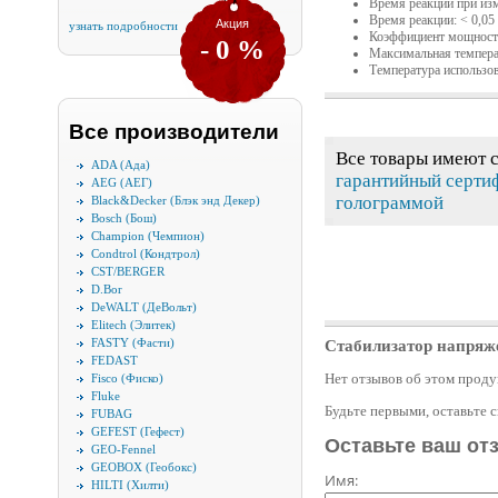
Время реакции при изм
Время реакции: < 0,05
Акция
узнать подробности
Коэффициент мощност
- 0 %
Максимальная темпера
Температура использов
Все производители
Все товары имеют 
ADA (Ада)
гарантийный серти
AEG (АЕГ)
голограммой
Black&Decker (Блэк энд Декер)
Bosch (Бош)
Champion (Чемпион)
Condtrol (Кондтрол)
CST/BERGER
D.Bor
DeWALT (ДеВольт)
Elitech (Элитек)
FASTY (Фасти)
Стабилизатор напряже
FEDAST
Нет отзывов об этом проду
Fisco (Фиско)
Fluke
Будьте первыми, оставьте 
FUBAG
GEFEST (Гефест)
Оставьте ваш от
GEO-Fennel
GEOBOX (Геобокс)
Имя:
HILTI (Хилти)