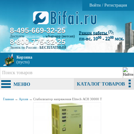
Войти
/
Регистрация
8-495-669-32-25
(?)
Режим работы
:
Доступен
мессенджер
-
whatsapp (вотсап)
00
00
пн-вс, 10
- 22
мск.
8-800-775-32-25
Звонок по России -
БЕСПЛАТНЫЙ
Корзина
(пусто)
КАТАЛОГ ТОВАРОВ
МЕНЮ
Главная
→
Архив
→
Стабилизатор напряжения Elitech АСН 30000 Т