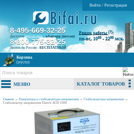
Войти
/
Регистрация
8-495-669-32-25
(?)
Режим работы
:
Доступен
мессенджер
-
whatsapp (вотсап)
00
00
пн-вс, 10
- 22
мск.
8-800-775-32-25
Звонок по России -
БЕСПЛАТНЫЙ
Корзина
(пусто)
КАТАЛОГ ТОВАРОВ
МЕНЮ
Главная
→
Генераторы и стабилизаторы напряжения
→
Стабилизаторы напряжения
→
Стабилизатор напряжения Elitech АСН 1000