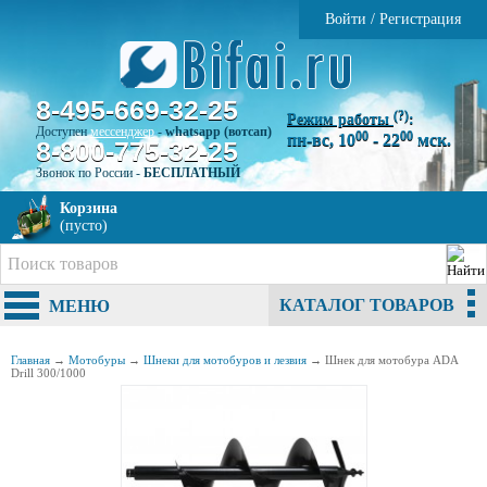
Войти
/
Регистрация
8-495-669-32-25
(?)
Режим работы
:
Доступен
мессенджер
-
whatsapp (вотсап)
00
00
пн-вс, 10
- 22
мск.
8-800-775-32-25
Звонок по России -
БЕСПЛАТНЫЙ
Корзина
(пусто)
КАТАЛОГ ТОВАРОВ
МЕНЮ
Главная
→
Мотобуры
→
Шнеки для мотобуров и лезвия
→
Шнек для мотобура ADA
Drill 300/1000