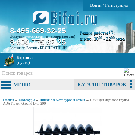
Войти
/
Регистрация
8-495-669-32-25
(?)
Режим работы
:
Доступен
мессенджер
-
whatsapp (вотсап)
00
00
пн-вс, 10
- 22
мск.
8-800-775-32-25
Звонок по России -
БЕСПЛАТНЫЙ
Корзина
(пусто)
КАТАЛОГ ТОВАРОВ
МЕНЮ
Главная
→
Мотобуры
→
Шнеки для мотобуров и лезвия
→
Шнек для мерзлого грунта
ADA Frozen Ground Drill 200