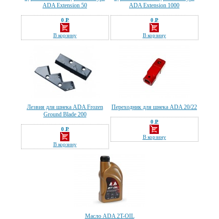
ADA Extension 50
ADA Extension 1000
0 Р
0 Р
—
—
В корзину
В корзину
Лезвия для шнека ADA Frozen
Переходник для шнека ADA 20/22
Ground Blade 200
0 Р
—
0 Р
—
В корзину
В корзину
Масло ADA 2T-OIL