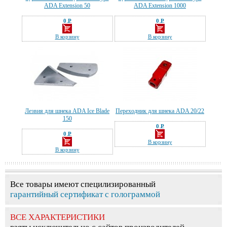
ADA Extension 50
ADA Extension 1000
0 Р
0 Р
—
—
В корзину
В корзину
Лезвия для шнека ADA Ice Blade
Переходник для шнека ADA 20/22
150
0 Р
—
0 Р
—
В корзину
В корзину
Все товары имеют специлизированный
гарантийный сертификат с голограммой
ВСЕ ХАРАКТЕРИСТИКИ