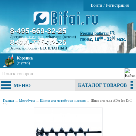
Войти
/
Регистрация
8-495-669-32-25
(?)
Режим работы
:
Доступен
мессенджер
-
whatsapp (вотсап)
00
00
пн-вс, 10
- 22
мск.
8-800-775-32-25
Звонок по России -
БЕСПЛАТНЫЙ
Корзина
(пусто)
КАТАЛОГ ТОВАРОВ
МЕНЮ
Главная
→
Мотобуры
→
Шнеки для мотобуров и лезвия
→
Шнек для льда ADA Ice Drill
150