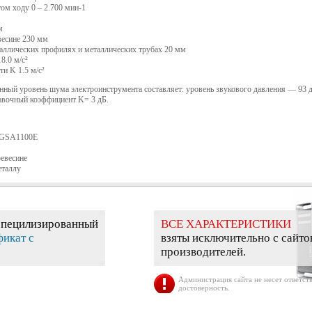
ом ходу 0 – 2.700 мин-1
м
весине 230 мм
таллических профилях и металлических трубах 20 мм
8.0 м/с²
и K 1.5 м/с²
ный уровень шума электроинструмента составляет: уровень звукового давления — 93 д
вочный коэффициент K= 3 дБ.
h GSA1100E
ревесине
еталлу
специлизированный
ВСЕ ХАРАКТЕРИСТИКИ
фикат с
взяты исключительно с сайто
производителей.
Администрация сайта не несет ответств
достоверность.