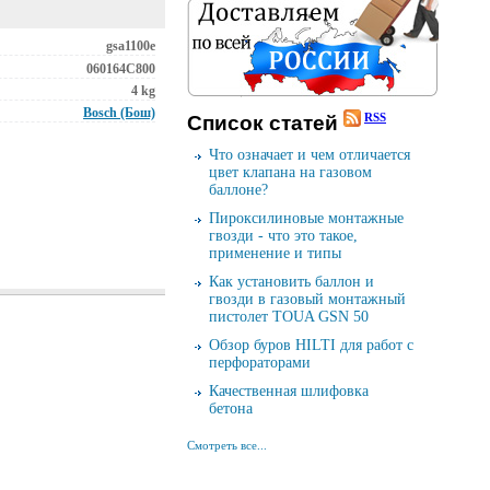
gsa1100e
060164C800
4 kg
Bosch (Бош)
RSS
Cписок cтатей
Что означает и чем отличается
цвет клапана на газовом
баллоне?
Пироксилиновые монтажные
гвозди - что это такое,
применение и типы
Как установить баллон и
гвозди в газовый монтажный
пистолет TOUA GSN 50
Обзор буров HILTI для работ с
перфораторами
Качественная шлифовка
бетона
Смотреть все...