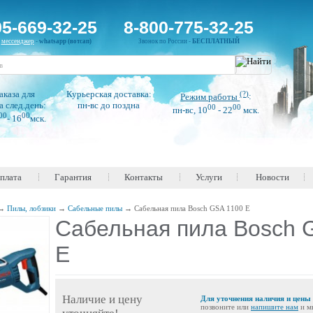
95-669-32-25
8-800-775-32-25
н
мессенджер
-
whatsapp (вотсап)
Звонок по России -
БЕСПЛАТНЫЙ
аказа для
Курьерская доставка:
(?)
Режим работы
:
а след.день:
пн-вс до поздна
00
00
пн-вс, 10
- 22
мск.
00
00
- 16
мск.
оплата
Гарантия
Контакты
Услуги
Новости
→
Пилы, лобзики
→
Сабельные пилы
→
Сабельная пила Bosch GSA 1100 E
Сабельная пила Bosch 
E
Наличие и цену
Для уточнения наличия и цены
позвоните или
напишите нам
и м