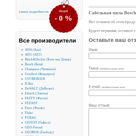
Акция
узнать подробности
Сабельная пила Bosch
- 0 %
Нет отзывов об этом проду
Будьте первыми, оставьте 
Оставьте ваш от
Все производители
Имя:
ADA (Ада)
AEG (АЕГ)
Black&Decker (Блэк энд Декер)
Bosch (Бош)
Тема:
Champion (Чемпион)
(необязательное поле)
Condtrol (Кондтрол)
CST/BERGER
D.Bor
E-mail:
(необязательное поле)
DeWALT (ДеВольт)
Elitech (Элитек)
FASTY (Фасти)
FEDAST
Ваш отзыв:
Fisco (Фиско)
Fluke
FUBAG
GEFEST (Гефест)
GEO-Fennel
GEOBOX (Геобокс)