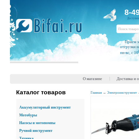
8-4
Доступе
Прием з
отгрузки н
пн-вс, c 10
О магазине
Доставка и 
Каталог товаров
Главная
→
Электроинструмент
Аккумуляторный инструмент
Мотобуры
Насосы и мотопомпы
Ручной инструмент
Техника