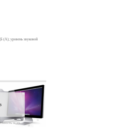
Б (A); уровень звуковой
в
енность за их