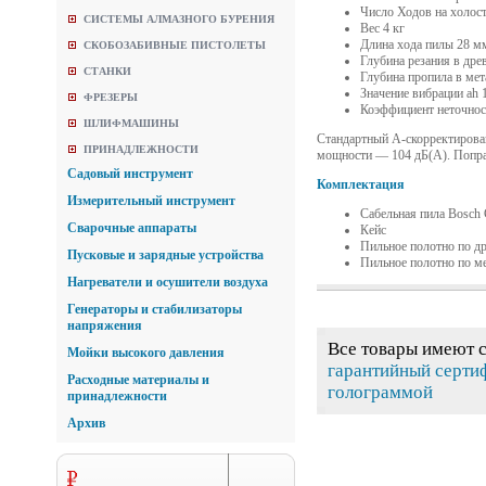
Число Ходов на холост
СИСТЕМЫ АЛМАЗНОГО БУРЕНИЯ
Вес 4 кг
Длина хода пилы 28 м
СКОБОЗАБИВНЫЕ ПИСТОЛЕТЫ
Глубина резания в дре
СТАНКИ
Глубина пропила в ме
Значение вибрации ah 1
ФРЕЗЕРЫ
Коэффициент неточност
ШЛИФМАШИНЫ
Стандартный A-скорректирован
ПРИНАДЛЕЖНОСТИ
мощности — 104 дБ(A). Попра
Садовый инструмент
Комплектация
Измерительный инструмент
Сабельная пила Bosc
Сварочные аппараты
Кейс
Пильное полотно по д
Пусковые и зарядные устройства
Пильное полотно по м
Нагреватели и осушители воздуха
Генераторы и стабилизаторы
напряжения
Все товары имеют 
Мойки высокого давления
гарантийный серти
Расходные материалы и
голограммой
принадлежности
Архив