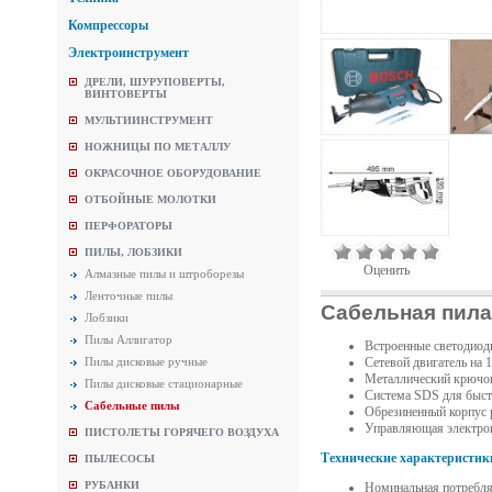
Компрессоры
Электроинструмент
ДРЕЛИ, ШУРУПОВЕРТЫ,
ВИНТОВЕРТЫ
МУЛЬТИИНСТРУМЕНТ
НОЖНИЦЫ ПО МЕТАЛЛУ
ОКРАСОЧНОЕ ОБОРУДОВАНИЕ
ОТБОЙНЫЕ МОЛОТКИ
ПЕРФОРАТОРЫ
ПИЛЫ, ЛОБЗИКИ
Оценить
Алмазные пилы и штроборезы
Ленточные пилы
Сабельная пила 
Лобзики
Пилы Аллигатор
Встроенные светодиод
Пилы дисковые ручные
Сетевой двигатель на 
Металлический крючок
Пилы дисковые стационарные
Система SDS для быст
Сабельные пилы
Обрезиненный корпус р
Управляющая электро
ПИСТОЛЕТЫ ГОРЯЧЕГО ВОЗДУХА
Технические характеристик
ПЫЛЕСОСЫ
РУБАНКИ
Номинальная потребля