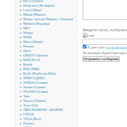
HILTI (Хилти)
Husqvarna (Хускварна)
Leica (Лейка)
Makita (Макита)
Marina / speroni (Марина / Сперони)
Midland (Мидлэнд)
MKT
Введите число, изображ
Mungo
NEDO
Nikon (Никон)
Noname
Я даю свое
согласие на
Optris
Политикой обработки пер
ORIENT (Ориент)
RAWLPLUG
Raytek
RGK (РЖК)
Ryobi (Риоби или Рёби)
SDMO (СДМО)
SOKKIA (Соккия)
Sormat (Сормат)
TELWIN (Телвин)
Testo
Topcon (Топкон)
Toua (Тоя)
TRIO-DIAMOND / HILBERG
UTECH
VEGA (Вега)
Ресанта