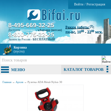
Войти
/
Регистрация
8-495-669-32-25
(?)
Режим работы
:
Доступен
мессенджер
-
whatsapp (вотсап)
00
00
пн-вс, 10
- 22
мск.
8-800-775-32-25
Звонок по России -
БЕСПЛАТНЫЙ
Корзина
(пусто)
КАТАЛОГ ТОВАРОВ
МЕНЮ
Главная
→
Архив
→
Рулетка ADA Metal-Nylon 30