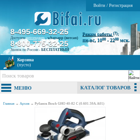
Войти
/
Регистрация
8-495-669-32-25
(?)
Режим работы
:
Доступен
мессенджер
-
whatsapp (вотсап)
00
00
пн-вс, 10
- 22
мск.
8-800-775-32-25
Звонок по России -
БЕСПЛАТНЫЙ
Корзина
(пусто)
КАТАЛОГ ТОВАРОВ
МЕНЮ
Главная
→
Архив
→
Рубанок Bosch GHO 40-82 C (0.601.59A.А01)