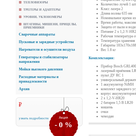
ТЕПЛОВИЗОРЫ
Количество лучей 1 шт
Класс лазера 2
ТРЕГЕРЫ И АДАПТЕРЫ
Длина волны 635 нм
УРОВНИ, УКЛОНОМЕРЫ
Номинальное время из
Время работы, максим
ШТАТИВЫ, МИШЕНИ, ПРИЦЕЛЫ,
Защита от пыли и водя
ПРИЕМНИКИ
Питание 2 x 1,2-V-HR2
Сварочные аппараты
Рабочая температура о
Температура хранения 
Пусковые и зарядные устройства
Габариты 183х170х18
Нагреватели и осушители воздуха
Вес 1.8 кг
Генераторы и стабилизаторы
Комплектация:
напряжения
Прибор Bosch GRL40
Мойки высокого давления
лазерный приёмник LR
пульт ДУ RC 1
Расходные материалы и
универсальный держа
принадлежности
1 аккумулятор NiMH
Архив
комплект зарядного ус
корпус аккумуляторно
2 x 1,2-V-HR20
2 батареи 1,5 В LR20
мишень
очки
чемодан
Акция
узнать подробности
- 0 %