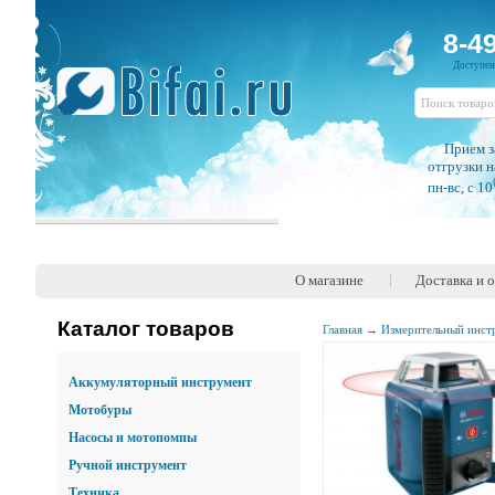
8-4
Доступе
Прием з
отгрузки н
пн-вс, c 10
О магазине
Доставка и 
Каталог товаров
Главная
→
Измерительный инст
Аккумуляторный инструмент
Мотобуры
Насосы и мотопомпы
Ручной инструмент
Техника