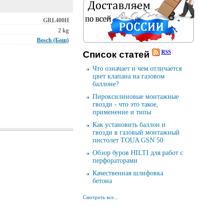
GRL400H
2 kg
Bosch (Бош)
RSS
Cписок cтатей
Что означает и чем отличается
цвет клапана на газовом
баллоне?
Пироксилиновые монтажные
гвозди - что это такое,
применение и типы
Как установить баллон и
гвозди в газовый монтажный
пистолет TOUA GSN 50
Обзор буров HILTI для работ с
перфораторами
Качественная шлифовка
бетона
Смотреть все...