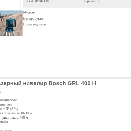
уточняйте!
перезвоним
Модель:
Вес продукта:
Производитель:
зерный нивелир Bosch GRL 400 H
и:
оматическое
ания нет
я ± 5° (8 %)
ез приемника 10-30 м
с приемником 400 м
 дюйм
ризонталь