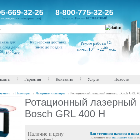
95-669-32-25
8-800-775-32-25
н
мессенджер
-
whatsapp (вотсап)
Звонок по России -
БЕСПЛАТНЫЙ
аказа для
Курьерская доставка:
(?)
Режим работы
:
а след.день:
пн-вс до поздна
00
00
пн-вс, 10
- 22
мск.
00
00
- 16
мск.
оплата
Гарантия
Контакты
Услуги
Новости
румент
→
Нивелиры
→
Лазерные нивелиры
→
Ротационный лазерный нивелир Bosch GRL 4
Ротационный лазерный 
Bosch GRL 400 H
Наличие и цену
Для уточнения наличия и цены
позвоните или
напишите нам
и м