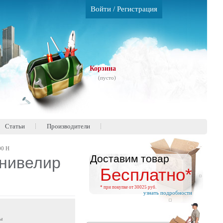
Войти
/
Регистрация
Корзина
(пусто)
Статьи
Производители
00 H
Доставим товар
нивелир
Бесплатно*
* при покупке от 30025 руб.
узнать подробности
ы