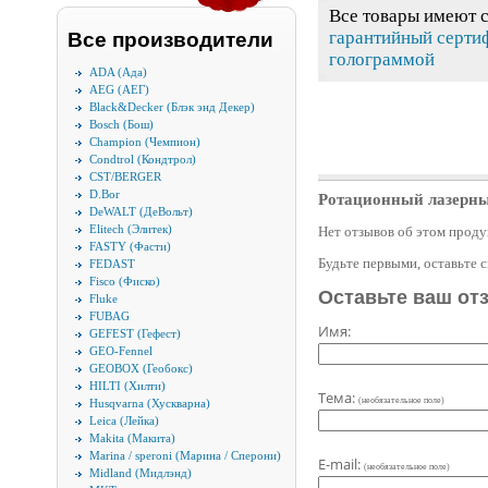
Все товары имеют 
гарантийный серти
Все производители
голограммой
ADA (Ада)
AEG (АЕГ)
Black&Decker (Блэк энд Декер)
Bosch (Бош)
Champion (Чемпион)
Condtrol (Кондтрол)
CST/BERGER
D.Bor
Ротационный лазерны
DeWALT (ДеВольт)
Elitech (Элитек)
Нет отзывов об этом проду
FASTY (Фасти)
Будьте первыми, оставьте 
FEDAST
Fisco (Фиско)
Оставьте ваш от
Fluke
FUBAG
Имя:
GEFEST (Гефест)
GEO-Fennel
GEOBOX (Геобокс)
HILTI (Хилти)
Тема:
(необязательное поле)
Husqvarna (Хускварна)
Leica (Лейка)
Makita (Макита)
Marina / speroni (Марина / Сперони)
E-mail:
(необязательное поле)
Midland (Мидлэнд)