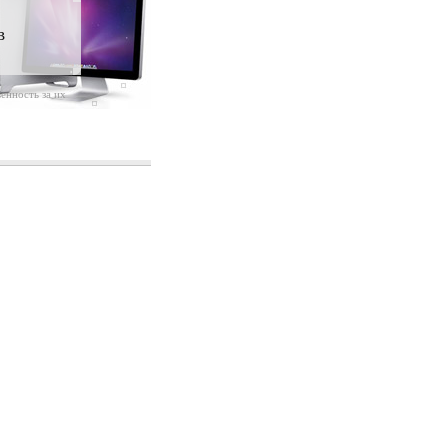
в
енность за их