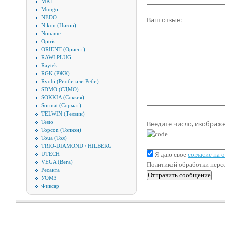
MKT
Mungo
NEDO
Ваш отзыв:
Nikon (Никон)
Noname
Optris
ORIENT (Ориент)
RAWLPLUG
Raytek
RGK (РЖК)
Ryobi (Риоби или Рёби)
SDMO (СДМО)
SOKKIA (Соккия)
Sormat (Сормат)
TELWIN (Телвин)
Testo
Введите число, изображ
Topcon (Топкон)
Toua (Тоя)
TRIO-DIAMOND / HILBERG
UTECH
Я даю свое
согласие на
VEGA (Вега)
Политикой обработки пер
Ресанта
УОМЗ
Фиксар