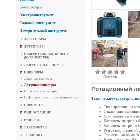
Компрессоры
Электроинструмент
Садовый инструмент
Измерительный инструмент
АКСЕССУАРЫ
ДЕТЕКТОРЫ
ИЗМЕРИТЕЛЬНЫЕ КОЛЕСА
(КУРВИМЕТРЫ)
ЛАЗЕРНЫЕ ДАЛЬНОМЕРЫ
НИВЕЛИРЫ
Оценить
Лазерные маркеры
Лазерные нивелиры
Ротационный ла
Оптические нивелиры
Цифровые (электронные) нивелиры
Технические характеристик
ПИРОМЕТРЫ
Тип выравнивания авт
Отключение выравнив
РАДИОСТАНЦИИ
Угол самовыравнивани
РУЛЕТКИ
Дальность измерения б
Дальность измерения 
ТАХЕОМЕТРЫ
Резьба под штатив 5/8
Точность +/-0.08 мм/м
ТЕОДОЛИТЫ
Направление лучей го