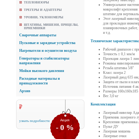
лазерному нивелиру.
ТЕПЛОВИЗОРЫ
Универсальное настен
микролифт крепления 
ТРЕГЕРЫ И АДАПТЕРЫ
штативе для вертикаль
УРОВНИ, УКЛОНОМЕРЫ
Этот лазерный нивелир
для прокладки инженер
ШТАТИВЫ, МИШЕНИ, ПРИЦЕЛЫ,
планировочных работ,
ПРИЕМНИКИ
и т.д.
Сварочные аппараты
Технические характеристик
Пусковые и зарядные устройства
Рабочий диапазон с пр
Нагреватели и осушители воздуха
Точность ± 0,1 мм/м
Генераторы и стабилизаторы
Проекция лазера 1 лин
напряжения
Режимы нивелирования
Резьба штатива 5/8"
Мойки высокого давления
Класс лазера 2
Лазерный диод 635 нм,
Расходные материалы и
Защита от пыли и влаг
принадлежности
Источник питания 4 ак
Архив
Размеры 160х160х185
Вес 3,0 кг
Комплектация
Лазерный нивелир Ада
Приемник лазерного л
Акция
узнать подробности
Крепления приемника 
- 0 %
Пульт ДУ
Лазерная мишень
Лазерные очки