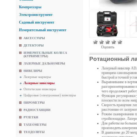
Компрессоры
Электроинструмент
Садовый инструмент
Измерительный инструмент
АКСЕССУАРЫ
ДЕТЕКТОРЫ
Оценить
ИЗМЕРИТЕЛЬНЫЕ КОЛЕСА
(КУРВИМЕТРЫ)
Ротационный ла
ЛАЗЕРНЫЕ ДАЛЬНОМЕРЫ
Лазерный нивелир ADA
НИВЕЛИРЫ
принципа самовыравнив
Лазерные маркеры
быстрой и точной уста
Выравнивание в верти
Лазерные нивелиры
разгоризонтировании п
Оптические нивелиры
чего продолжает работ
Цифровые (электронные) нивелиры
Функция регулировки у
плоскости по всем нап
ПИРОМЕТРЫ
Скорость вращения лаз
расстоянии от лазерно
РАДИОСТАНЦИИ
Режим сканирования пр
РУЛЕТКИ
стройплощадке. Лазер
Для работы на больших
ТАХЕОМЕТРЫ
производить измерения
ТЕОДОЛИТЫ
В диапазоне до 20 мет