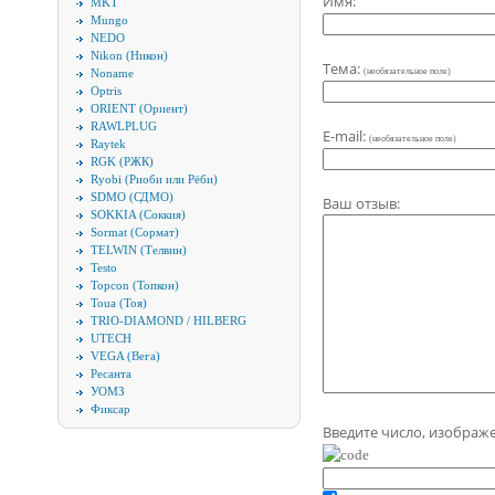
Имя:
MKT
Mungo
NEDO
Nikon (Никон)
Тема:
Noname
(необязательное поле)
Optris
ORIENT (Ориент)
RAWLPLUG
E-mail:
(необязательное поле)
Raytek
RGK (РЖК)
Ryobi (Риоби или Рёби)
SDMO (СДМО)
Ваш отзыв:
SOKKIA (Соккия)
Sormat (Сормат)
TELWIN (Телвин)
Testo
Topcon (Топкон)
Toua (Тоя)
TRIO-DIAMOND / HILBERG
UTECH
VEGA (Вега)
Ресанта
УОМЗ
Фиксар
Введите число, изображ