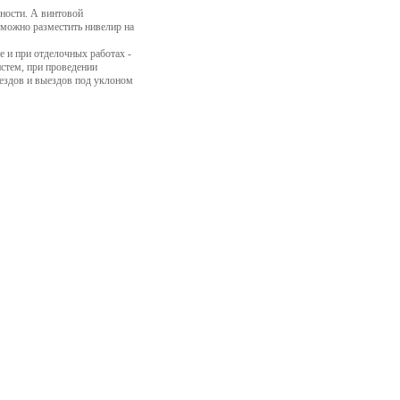
ности. А винтовой
 можно разместить нивелир на
е и при отделочных работах -
стем, при проведении
ездов и выездов под уклоном