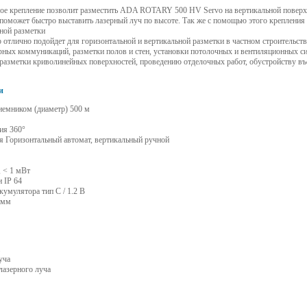
ное крепление позволит разместить ADA ROTARY 500 HV Servo на вертикальной поверх
поможет быстро выставить лазерный луч по высоте. Так же с помощью этого крепления
ной разметки
 отлично подойдет для горизонтальной и вертикальной разметки в частном строительств
ных коммуникаций, разметки полов и стен, установки потолочных и вентиляционных си
 разметки криволинейных поверхностей, проведению отделочных работ, обустройству въ
и
иемником (диаметр) 500 м
ия 360°
 Горизонтальный автомат, вертикальный ручной
 < 1 мВт
и IP 64
кумулятора тип C / 1.2 В
 мм
уча
лазерного луча