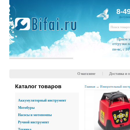
8-4
Доступе
Прием з
отгрузки н
пн-вс, c 10
О магазине
Доставка и 
Каталог товаров
Главная
→
Измерительный инст
Аккумуляторный инструмент
Мотобуры
Насосы и мотопомпы
Ручной инструмент
Техника