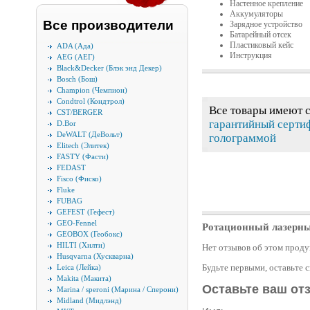
Настенное крепление
Аккумуляторы
Все производители
Зарядное устройство
Батарейный отсек
Пластиковый кейс
ADA (Ада)
Инструкция
AEG (АЕГ)
Black&Decker (Блэк энд Декер)
Bosch (Бош)
Champion (Чемпион)
Condtrol (Кондтрол)
Все товары имеют 
CST/BERGER
гарантийный серти
D.Bor
DeWALT (ДеВольт)
голограммой
Elitech (Элитек)
FASTY (Фасти)
FEDAST
Fisco (Фиско)
Fluke
FUBAG
GEFEST (Гефест)
GEO-Fennel
Ротационный лазерн
GEOBOX (Геобокс)
HILTI (Хилти)
Нет отзывов об этом проду
Husqvarna (Хускварна)
Будьте первыми, оставьте 
Leica (Лейка)
Makita (Макита)
Оставьте ваш от
Marina / speroni (Марина / Сперони)
Midland (Мидлэнд)