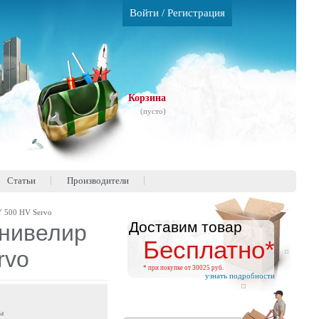
Войти
/
Регистрация
Корзина
(пусто)
Статьи
Производители
 500 HV Servo
Доставим товар
нивелир
Бесплатно*
rvo
* при покупке от 30025 руб.
узнать подробности
ы