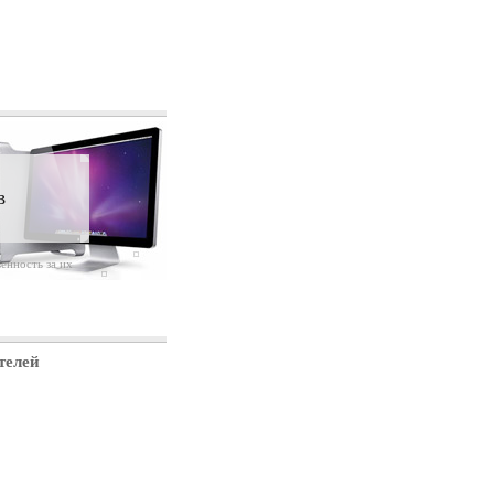
в
енность за их
телей