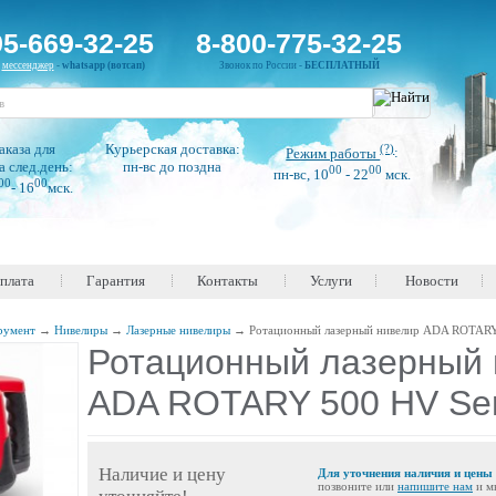
95-669-32-25
8-800-775-32-25
н
мессенджер
-
whatsapp (вотсап)
Звонок по России -
БЕСПЛАТНЫЙ
аказа для
Курьерская доставка:
(?)
Режим работы
:
а след.день:
пн-вс до поздна
00
00
пн-вс, 10
- 22
мск.
00
00
- 16
мск.
оплата
Гарантия
Контакты
Услуги
Новости
румент
→
Нивелиры
→
Лазерные нивелиры
→
Ротационный лазерный нивелир ADA ROTARY
Ротационный лазерный 
ADA ROTARY 500 HV Se
Наличие и цену
Для уточнения наличия и цены
позвоните или
напишите нам
и м