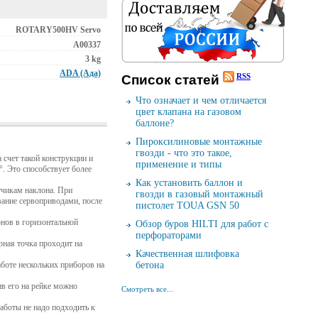
ROTARY500HV Servo
A00337
3 kg
ADA (Ада)
RSS
Cписок cтатей
Что означает и чем отличается
цвет клапана на газовом
баллоне?
Пироксилиновые монтажные
гвозди - что это такое,
счет такой конструкции и
применение и типы
. Это способствует более
Как установить баллон и
тчикам наклона. При
гвозди в газовый монтажный
вание сервоприводами, после
пистолет TOUA GSN 50
онов в горизонтальной
Обзор буров HILTI для работ с
перфораторами
рная точка проходит на
Качественная шлифовка
бетона
боте нескольких приборов на
ив его на рейке можно
Смотреть все...
аботы не надо подходить к