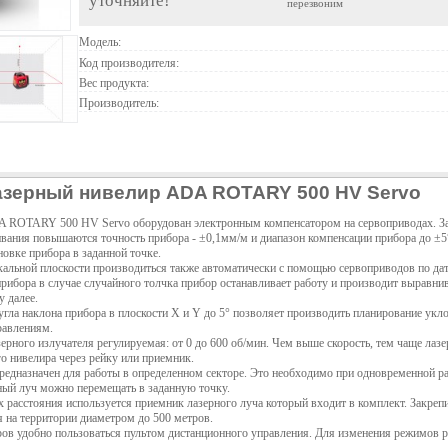
уточняйте!
перезвоним
Модель:
Код производителя:
Вес продукта:
Производитель:
зерный нивелир ADA ROTARY 500 HV Servo
 ROTARY 500 HV Servo оборудован электронным компенсатором на сервоприводах. За 
ания повышаются точность прибора - ±0,1мм/м и диапазон компенсации прибора до ±5°
новке прибора в заданной точке.
кальной плоскости производиться также автоматически с помощью сервоприводов по да
рибора в случае случайного толчка прибор останавливает работу и производит выравни
у далее.
гла наклона прибора в плоскости Х и Y до 5° позволяет производить планирование укл
равлениям.
ерного излучателя регулируемая: от 0 до 600 об/мин. Чем выше скорость, тем чаще лазе
го нивелира через рейку или приемник.
едназначен для работы в определенном секторе. Это необходимо при одновременной ра
ный луч можно перемещать в заданную точку.
 расстояния используется приемник лазерного луча который входит в комплект. Закреп
 на территории диаметром до 500 метров.
ров удобно пользоваться пультом дистанционного управления. Для изменения режимов р