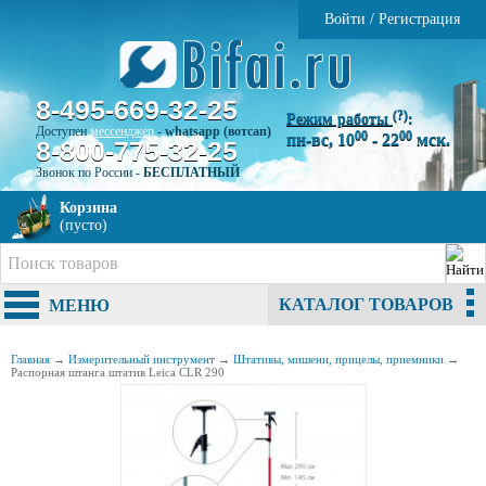
Войти
/
Регистрация
8-495-669-32-25
(?)
Режим работы
:
Доступен
мессенджер
-
whatsapp (вотсап)
00
00
пн-вс, 10
- 22
мск.
8-800-775-32-25
Звонок по России -
БЕСПЛАТНЫЙ
Корзина
(пусто)
КАТАЛОГ ТОВАРОВ
МЕНЮ
Главная
→
Измерительный инструмент
→
Штативы, мишени, прицелы, приемники
→
Распорная штанга штатив Leica CLR 290