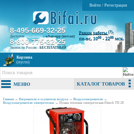
Войти
/
Регистрация
8-495-669-32-25
(?)
Режим работы
:
Доступен
мессенджер
-
whatsapp (вотсап)
00
00
пн-вс, 10
- 22
мск.
8-800-775-32-25
Звонок по России -
БЕСПЛАТНЫЙ
Корзина
(пусто)
КАТАЛОГ ТОВАРОВ
МЕНЮ
Главная
→
Нагреватели и осушители воздуха
→
Воздухонагреватели
→
Воздухонагреватели электрические
→
Пушка тепловая электрическая Elitech ТП 2Е