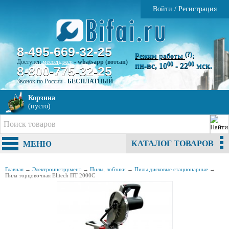
Войти
/
Регистрация
8-495-669-32-25
(?)
Режим работы
:
Доступен
мессенджер
-
whatsapp (вотсап)
00
00
пн-вс, 10
- 22
мск.
8-800-775-32-25
Звонок по России -
БЕСПЛАТНЫЙ
Корзина
(пусто)
КАТАЛОГ ТОВАРОВ
МЕНЮ
Главная
→
Электроинструмент
→
Пилы, лобзики
→
Пилы дисковые стационарные
→
Пила торцовочная Elitech ПТ 2000С