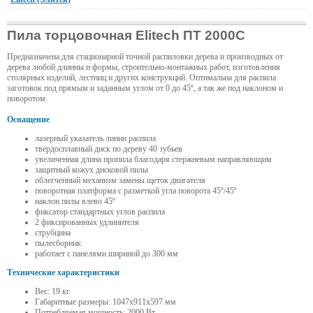
Пила торцовочная Elitech ПТ 2000С
Предназначена для стационарной точной распиловки дерева и производных от
дерева любой длинны и формы, строительно-монтажных работ, изготовления
столярных изделий, лестниц и других конструкций. Оптимальна для распила
заготовок под прямым и заданным углом от 0 до 45º, а так же под наклоном и
поворотом.
Оснащение
лазерный указатель линии распила
твердосплавный диск по дереву 40 зубьев
увеличенная длина пропила благодаря стержневым направляющим
защитный кожух дисковой пилы
облегченный механизм замены щеток двигателя
поворотная платформа с разметкой угла поворота 45º/45º
наклон пилы влево 45º
фиксатор стандартных углов распила
2 фиксированных удлинителя
струбцина
пылесборник
работает с панелями шириной до 300 мм
Технические характеристики
Вес: 19 кг
Габаритные размеры: 1047x911x597 мм
Потребляемая мощность: 2000 Вт