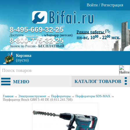
Войти
/
Регистрация
8-495-669-32-25
(?)
Режим работы
:
Доступен
мессенджер
-
whatsapp (вотсап)
00
00
пн-вс, 10
- 22
мск.
8-800-775-32-25
Звонок по России -
БЕСПЛАТНЫЙ
Корзина
(пусто)
КАТАЛОГ ТОВАРОВ
МЕНЮ
Главная
→
Электроинструмент
→
Перфораторы
→
Перфораторы SDS-MAX
→
Перфоратор Bosch GBH 5-40 DE (0.611.241.708)