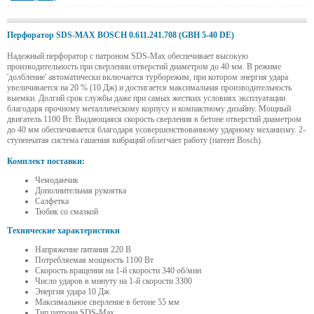
Перфоратор SDS-MAX BOSCH 0.611.241.708 (GBH 5-40 DE)
Надежный перфоратор с патроном SDS-Max обеспечивает высокую
производительность при сверлении отверстий диаметром до 40 мм. В режиме
'долбление' автоматически включается турборежим, при котором энергия удара
увеличивается на 20 % (10 Дж) и достигается максимальная производительность
выемки. Долгий срок службы даже при самых жестких условиях эксплуатации
благодаря прочному металлическому корпусу и компактному дизайну. Мощный
двигатель 1100 Вт. Выдающаяся скорость сверления в бетоне отверстий диаметром
до 40 мм обеспечивается благодаря усовершенствованному ударному механизму. 2-
ступенчатая система гашения вибраций облегчает работу (патент Bosch).
Комплект поставки:
Чемоданчик
Дополнительная рукоятка
Салфетка
Тюбик со смазкой
Технические характеристики
Напряжение питания 220 В
Потребляемая мощность 1100 Вт
Скорость вращения на 1-й скорости 340 об/мин
Число ударов в минуту на 1-й скорости 3300
Энергия удара 10 Дж
Максимальное сверление в бетоне 55 мм
Тип патрона SDS-Max