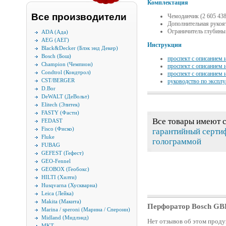
Комплектация
Все производители
Чемоданчик (2 605 438
Дополнительная рукоят
Ограничитель глубины 
ADA (Ада)
AEG (АЕГ)
Инструкции
Black&Decker (Блэк энд Декер)
Bosch (Бош)
проспект с описанием 
Champion (Чемпион)
проспект с описанием 
Condtrol (Кондтрол)
проспект с описанием 
CST/BERGER
руководство по эксплу
D.Bor
DeWALT (ДеВольт)
Elitech (Элитек)
FASTY (Фасти)
Все товары имеют 
FEDAST
Fisco (Фиско)
гарантийный серти
Fluke
голограммой
FUBAG
GEFEST (Гефест)
GEO-Fennel
GEOBOX (Геобокс)
HILTI (Хилти)
Husqvarna (Хускварна)
Leica (Лейка)
Makita (Макита)
Перфоратор Bosch GBH
Marina / speroni (Марина / Сперони)
Midland (Мидлэнд)
Нет отзывов об этом проду
MKT