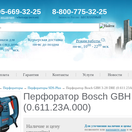
95-669-32-25
8-800-775-32-25
н
мессенджер
-
whatsapp (вотсап)
Звонок по России -
БЕСПЛАТНЫЙ
аказа для
Курьерская доставка:
(?)
Режим работы
:
а след.день:
пн-вс до поздна
00
00
пн-вс, 10
- 22
мск.
00
00
- 16
мск.
оплата
Гарантия
Контакты
Услуги
Новости
→
Перфораторы
→
Перфораторы SDS-Plus
→
Перфоратор Bosch GBH 3-28 DRE (0.611.23A
Перфоратор Bosch GBH
(0.611.23A.000)
Наличие и цену
Для уточнения наличия и цены
позвоните или
напишите нам
и м