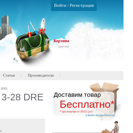
Войти
/
Регистрация
Корзина
(пусто)
Статьи
Производители
.000)
Доставим товар
 3-28 DRE
Бесплатно*
* при покупке от 30025 руб.
узнать подробности
ы