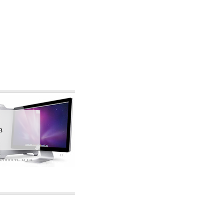
в
енность за их