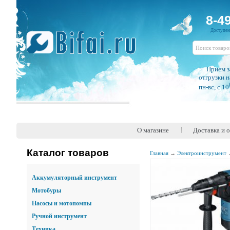
8-4
Доступе
Прием з
отгрузки н
пн-вс, c 10
О магазине
Доставка и 
Каталог товаров
Главная
→
Электроинструмент
Аккумуляторный инструмент
Мотобуры
Насосы и мотопомпы
Ручной инструмент
Техника