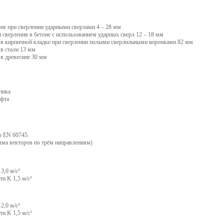
оне при сверлении ударными сверлами 4 – 28 мм
сверления в бетоне с использованием ударных сверл 12 – 18 мм
я в кирпичной кладке при сверлении полыми сверлильными коронками 82 мм
 в стали 13 мм
 в древесине 30 мм
ника
уфта
о EN 60745.
мма векторов по трём направлениям)
3,0 м/с²
и K 1,5 м/с²
2,0 м/с²
и K 1,5 м/с²