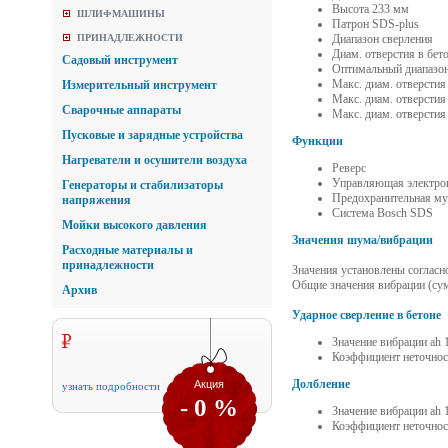
Высота 233 мм
ШЛИФМАШИНЫ
Патрон SDS-plus
ПРИНАДЛЕЖНОСТИ
Диапазон сверления
Диам. отверстия в бет
Садовый инструмент
Оптимальный диапазон 
Макс. диам. отверсти
Измерительный инструмент
Макс. диам. отверстия
Сварочные аппараты
Макс. диам. отверстия
Пусковые и зарядные устройства
Функции
Нагреватели и осушители воздуха
Реверс
Управляющая электро
Генераторы и стабилизаторы
Предохранительная м
напряжения
Система Bosch SDS
Мойки высокого давления
Значения шума/вибрации
Расходные материалы и
принадлежности
Значения установлены согласн
Общие значения вибрации (су
Архив
Ударное сверление в бетоне
Значение вибрации ah 1
Коэффициент неточност
Долбление
Акция
узнать подробности
- 0 %
Значение вибрации ah 1
Коэффициент неточност