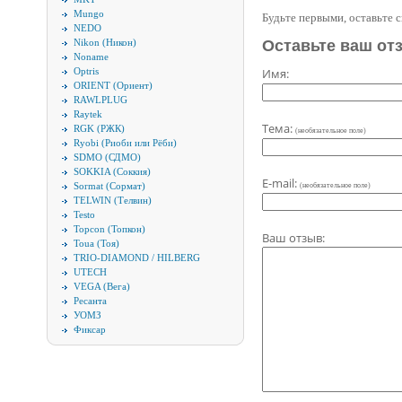
Mungo
Будьте первыми, оставьте 
NEDO
Nikon (Никон)
Оставьте ваш от
Noname
Optris
Имя:
ORIENT (Ориент)
RAWLPLUG
Raytek
Тема:
RGK (РЖК)
(необязательное поле)
Ryobi (Риоби или Рёби)
SDMO (СДМО)
SOKKIA (Соккия)
E-mail:
Sormat (Сормат)
(необязательное поле)
TELWIN (Телвин)
Testo
Topcon (Топкон)
Ваш отзыв:
Toua (Тоя)
TRIO-DIAMOND / HILBERG
UTECH
VEGA (Вега)
Ресанта
УОМЗ
Фиксар