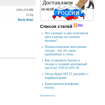
0.611.23A.000
3.5 kg
Bosch (Бош)
RSS
Cписок cтатей
Что означает и чем отличается
цвет клапана на газовом
баллоне?
Пироксилиновые монтажные
гвозди - что это такое,
применение и типы
Как установить баллон и
гвозди в газовый монтажный
пистолет TOUA GSN 50
Обзор буров HILTI для работ с
перфораторами
Качественная шлифовка
бетона
Смотреть все...