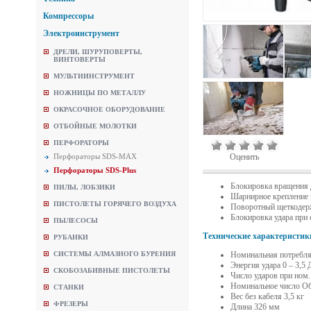
Компрессоры
Электроинструмент
ДРЕЛИ, ШУРУПОВЕРТЫ,
ВИНТОВЕРТЫ
МУЛЬТИИНСТРУМЕНТ
НОЖНИЦЫ ПО МЕТАЛЛУ
ОКРАСОЧНОЕ ОБОРУДОВАНИЕ
ОТБОЙНЫЕ МОЛОТКИ
ПЕРФОРАТОРЫ
Перфораторы SDS-MAX
Оценить
Перфораторы SDS-Plus
Блокировка вращения 
ПИЛЫ, ЛОБЗИКИ
Шарнирное крепление 
ПИСТОЛЕТЫ ГОРЯЧЕГО ВОЗДУХА
Поворотный щеткодерж
Блокировка удара при 
ПЫЛЕСОСЫ
Технические характеристик
РУБАНКИ
СИСТЕМЫ АЛМАЗНОГО БУРЕНИЯ
Номинальная потребля
Энергия удара 0 – 3,5
СКОБОЗАБИВНЫЕ ПИСТОЛЕТЫ
Число ударов при ном.
Номинальное число Об
СТАНКИ
Вес без кабеля 3,5 кг
ФРЕЗЕРЫ
Длина 326 мм