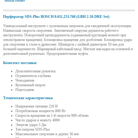
Перфоратор SDS-Plus BOSCH 0.611.253.768 (GBH 2-26 DRE Set)
Универсальный инструмент с кулачковым патроном для ежедневной эксплуатации.
Наивысшая скорость сверления. Заменяемый снаружи держатель рабочего
инструмента. Поворотный щеткодержатель (одинаковый крутящий момент при
левом/правом вращении). Блокировка вращения для долбления. Блокировка удара
для сверления в стали и древесине. Шпиндель с шейкой диаметром 50 мм для
большей надежности. Шарнирный кабельный ввод. Мягкие накладки на основной и
дополнительной рукоятках. Предохранительная муфта.
Комплект поставки:
Дополнительная рукоятка
Ограничитель глубины
Чемоданчик
Кулачковый патрон
Переходник
Технические характеристики
Напряжение питания 220 В
Потребляемая мощность 800 Вт
Скорость вращения на 1-й скорости 900 об/мин
Число ударов в минуту 4000
Энергия удара 3 Дж
Тип патрона SDS-Plus
Максимальное сверление в дереве 30 мм