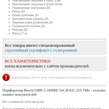
Максимальное сверление в стали 13 мм
Максимальное сверление в бетоне 26 мм
Управляющая электроника ДА
Реверс ДА
Режим долбления ДА
Дополнительная рукоятка ДА
Защитная муфта расцепления ДА
Ограничитель глубины ДА
Чемодан ДА
Масса 2.7 кг
Все товары имеют специлизированный
гарантийный сертификат с голограммой
ВСЕ ХАРАКТЕРИСТИКИ
взяты исключительно с сайтов производителей.
Администрация сайта не несет ответственность за их достоверность.
Перфоратор Bosch GBH 2-26DRE Set (0.611.253.768)
- отзывы
наших покупателей
Нет отзывов об этом продукте
Будьте первыми, оставьте свой отзыв, он может быть полезный другим!