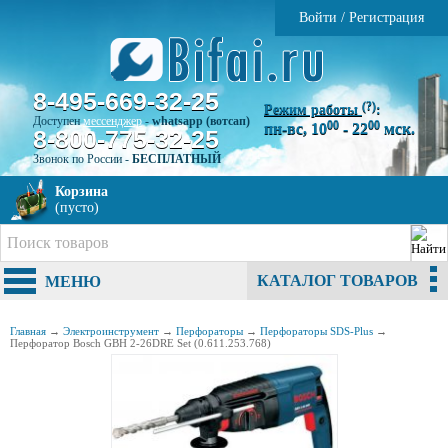
Войти
/
Регистрация
8-495-669-32-25
(?)
Режим работы
:
Доступен
мессенджер
-
whatsapp (вотсап)
00
00
пн-вс, 10
- 22
мск.
8-800-775-32-25
Звонок по России -
БЕСПЛАТНЫЙ
Корзина
(пусто)
КАТАЛОГ ТОВАРОВ
МЕНЮ
Главная
→
Электроинструмент
→
Перфораторы
→
Перфораторы SDS-Plus
→
Перфоратор Bosch GBH 2-26DRE Set (0.611.253.768)