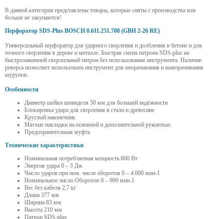
В данной категории представлены товары, которые сняты с производства или
больше не закупаются!
Перфоратор SDS-Plus BOSCH 0.611.251.708 (GBH 2-26 RE)
Универсальный перфоратор для ударного сверления и долбления в бетоне и для
точного сверления в дереве и металле. Быстрая смена патрона SDS-plus на
быстрозажимной сверлильный патрон без использования инструмента. Наличие
реверса позволяет использовать инструмент для вворачивания и выворачивания
шурупов.
Особенности
Диаметр шейки шпинделя 50 мм для большей надёжности
Блокировка удара для сверления в стали и древесине
Круглый наконечник
Мягкие накладки на основной и дополнительной рукоятках
Предохранительная муфта
Технические характеристики
Номинальная потребляемая мощность 800 Вт
Энергия удара 0 – 3 Дж
Число ударов при ном. числе оборотов 0 – 4.000 мин-1
Номинальное число Оборотов 0 – 900 мин-1
Вес без кабеля 2,7 кг
Длина 377 мм
Ширина 83 мм
Высота 210 мм
Патрон SDS-plus