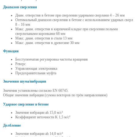
Диапазон сверления
Диам. отверстия в бетоне при сверлении ударными сверлами 4 – 26 мм
Оптимальный диапазон сверления в бетоне с использованием ударных сверл
8 – 16 мм
Макс. диам. отверстия в кирпичной кладке при сверлении полыми
сверлильными коронками 68 мм
Макс. диам. отверстия в стали 13 мм
Макс. диам. отверстия в древесине 30 мм
Функции
Бесступенчатая регулировка частоты вращения
Реверс
Управляющая электроника
Предохранительная муфта
Значения шума/вибрации
Значения установлены согласно EN 60745.
Общие значения вибрации (сумма векторов по трём направлениям)
Ударное сверление в бетоне
Значение вибрации ah 15,0 м/с²
Коэффициент неточности K 1,5 м/с²
Долбление
Значение вибрации ah 14,0 м/с²