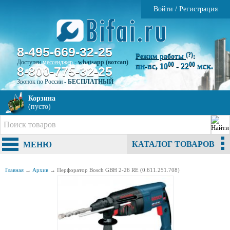
Войти
/
Регистрация
8-495-669-32-25
(?)
Режим работы
:
Доступен
мессенджер
-
whatsapp (вотсап)
00
00
пн-вс, 10
- 22
мск.
8-800-775-32-25
Звонок по России -
БЕСПЛАТНЫЙ
Корзина
(пусто)
КАТАЛОГ ТОВАРОВ
МЕНЮ
Главная
→
Архив
→
Перфоратор Bosch GBH 2-26 RE (0.611.251.708)