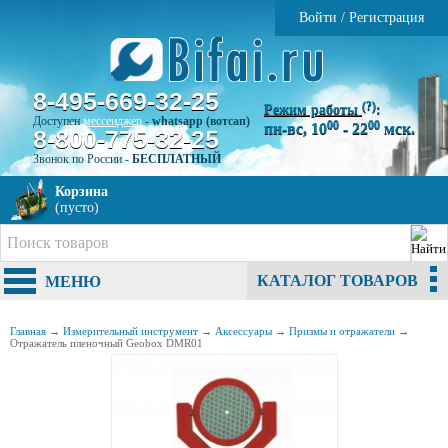
Войти
/
Регистрация
8-495-669-32-25
(?)
Режим работы
:
Доступен
мессенджер
-
whatsapp (вотсап)
00
00
пн-вс, 10
- 22
мск.
8-800-775-32-25
Звонок по России -
БЕСПЛАТНЫЙ
Корзина
(пусто)
КАТАЛОГ ТОВАРОВ
МЕНЮ
Главная
→
Измерительный инструмент
→
Аксессуары
→
Призмы и отражатели
→
Отражатель пленочный Geobox DMR01