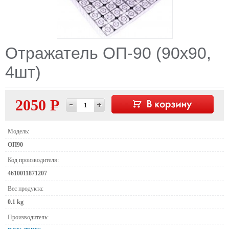
Отражатель ОП-90 (90х90,
4шт)
2050 Р
—
Модель:
ОП90
Код производителя:
4610011871207
Вес продукта:
0.1 kg
Производитель: