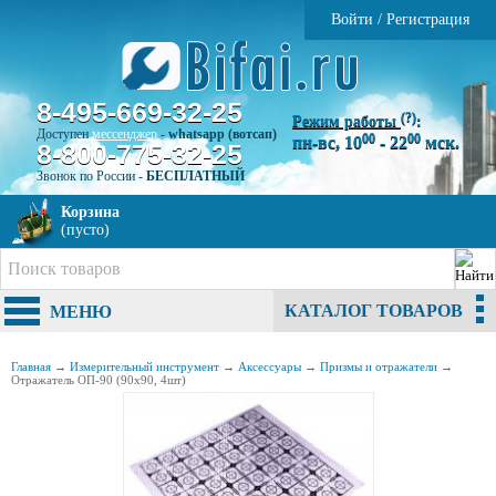
Войти
/
Регистрация
8-495-669-32-25
(?)
Режим работы
:
Доступен
мессенджер
-
whatsapp (вотсап)
00
00
пн-вс, 10
- 22
мск.
8-800-775-32-25
Звонок по России -
БЕСПЛАТНЫЙ
Корзина
(пусто)
КАТАЛОГ ТОВАРОВ
МЕНЮ
Главная
→
Измерительный инструмент
→
Аксессуары
→
Призмы и отражатели
→
Отражатель ОП-90 (90х90, 4шт)