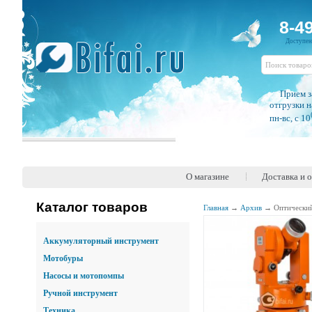
8-4
Доступе
Прием з
отгрузки н
пн-вс, c 10
О магазине
Доставка и 
Каталог товаров
Главная
→
Архив
→
Оптически
Аккумуляторный инструмент
Мотобуры
Насосы и мотопомпы
Ручной инструмент
Техника