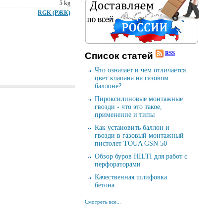
5 kg
RGK (РЖК)
RSS
Cписок cтатей
Что означает и чем отличается
цвет клапана на газовом
баллоне?
Пироксилиновые монтажные
гвозди - что это такое,
применение и типы
Как установить баллон и
гвозди в газовый монтажный
пистолет TOUA GSN 50
Обзор буров HILTI для работ с
перфораторами
Качественная шлифовка
бетона
Смотреть все...