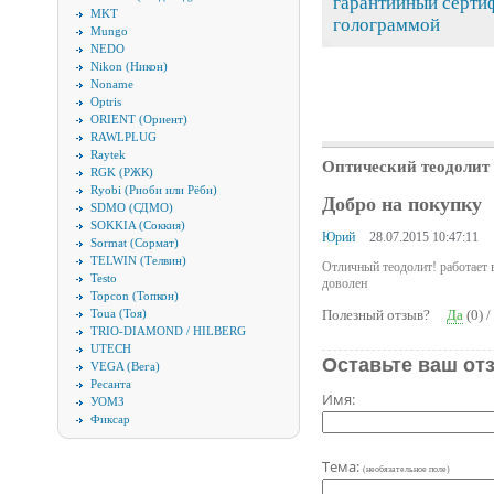
гарантийный серти
MKT
голограммой
Mungo
NEDO
Nikon (Никон)
Noname
Optris
ORIENT (Ориент)
RAWLPLUG
Raytek
Оптический теодолит
RGK (РЖК)
Ryobi (Риоби или Рёби)
Добро на покупку
SDMO (СДМО)
SOKKIA (Соккия)
Юрий
28.07.2015 10:47:11
Sormat (Сормат)
TELWIN (Телвин)
Отличный теодолит! работает 
Testo
доволен
Topcon (Топкон)
Toua (Тоя)
Полезный отзыв?
Да
(
0
) /
TRIO-DIAMOND / HILBERG
UTECH
Оставьте ваш от
VEGA (Вега)
Ресанта
Имя:
УОМЗ
Фиксар
Тема:
(необязательное поле)