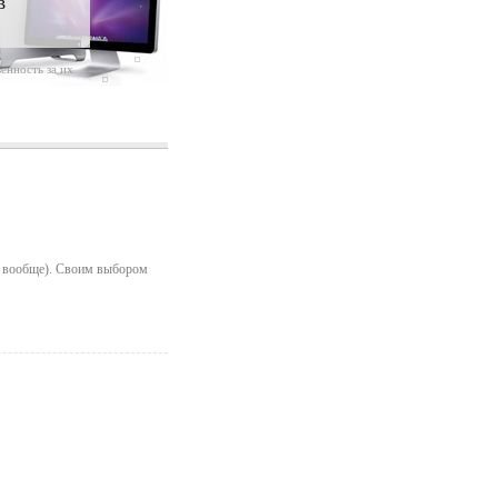
в
енность за их
ет вообще). Своим выбором