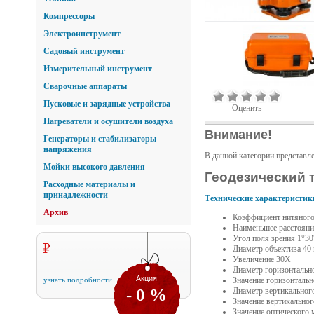
Компрессоры
Электроинструмент
Садовый инструмент
Измерительный инструмент
Сварочные аппараты
Пусковые и зарядные устройства
Оценить
Нагреватели и осушители воздуха
Внимание!
Генераторы и стабилизаторы
напряжения
В данной категории представл
Мойки высокого давления
Геодезический 
Расходные материалы и
принадлежности
Технические характеристик
Архив
Коэффициент нитяного
Наименьшее расстояни
Угол поля зрения 1°30
Диаметр объектива 40
Увеличение 30Х
Диаметр горизонтальн
Акция
узнать подробности
Значение горизонтальн
- 0 %
Диаметр вертикального
Значение вертикальног
Значение оптического 