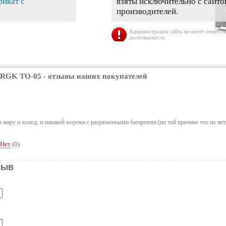
фикат с
взяты исключительно с сайто
производителей.
Администрация сайта не несет ответств
достоверность.
 RGK TO-05
- отзывы наших покупателей
в жару и холод, и никакой мороки с разряженными батареями (по той причине что их н
Нет
(
0
)
зыв