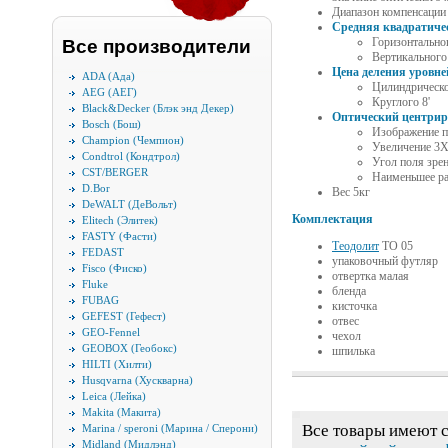
Диапазон компенсации 
Средняя квадратиче
Горизонтальног
Все производители
Вертикального 
Цена деления уровне
ADA (Ада)
Цилиндрическог
AEG (АЕГ)
Круглого 8'
Black&Decker (Блэк энд Декер)
Оптический центрир
Bosch (Бош)
Изображение 
Champion (Чемпион)
Увеличение 3
Condtrol (Кондтрол)
Угол поля зрен
CST/BERGER
Наименьшее ра
D.Bor
Вес 5кг
DeWALT (ДеВольт)
Комплектация
Elitech (Элитек)
FASTY (Фасти)
Теодолит
TO 05
FEDAST
упаковочный футляр
Fisco (Фиско)
отвертка малая
Fluke
бленда
FUBAG
кисточка
GEFEST (Гефест)
отвес
GEO-Fennel
чехол
GEOBOX (Геобокс)
шпилька
HILTI (Хилти)
Husqvarna (Хускварна)
Leica (Лейка)
Makita (Макита)
Все товары имеют 
Marina / speroni (Марина / Сперони)
Midland (Мидлэнд)