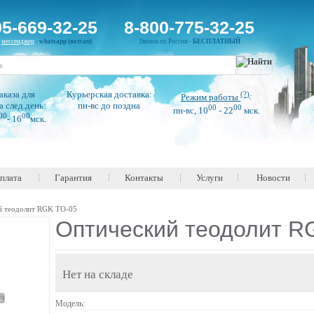
95-669-32-25
8-800-775-32-25
н
мессенджер
-
whatsapp (вотсап)
Звонок по России -
БЕСПЛАТНЫЙ
аказа для
Курьерская доставка:
(?)
Режим работы
:
а след.день:
пн-вс до поздна
00
00
пн-вс, 10
- 22
мск.
00
00
- 16
мск.
оплата
Гарантия
Контакты
Услуги
Новости
й теодолит RGK TO-05
Оптический теодолит R
Нет на складе
Модель: