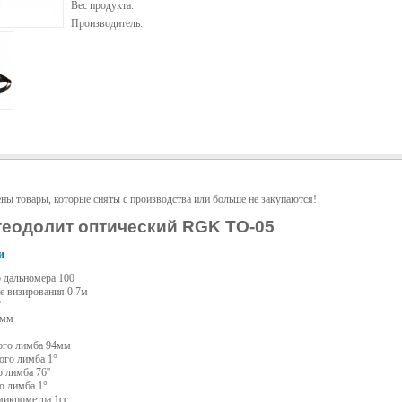
Вес продукта:
Производитель:
ены товары, которые сняты с производства или больше не закупаются!
теодолит оптический RGK TO-05
и
 дальномера 100
е визирования 0.7м
'
 мм
ого лимба 94мм
ого лимба 1°
 лимба 76''
о лимба 1°
микрометра 1cc