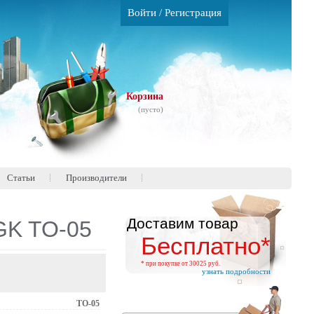
Войти
/
Регистрация
Корзина
(пусто)
Статьи
Производители
Доставим товар
GK TO-05
Бесплатно*
* при покупке от 30025 руб.
узнать подробности
TO-05