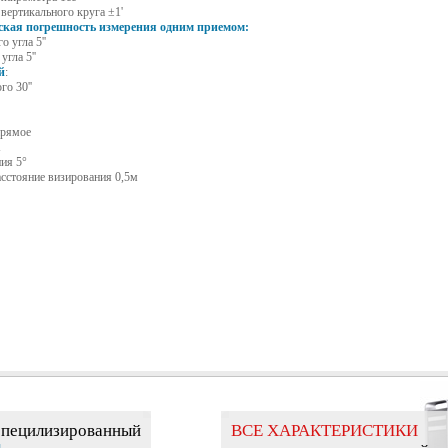
вертикального круга ±1'
ская погрешность измерения одним приемом:
о угла 5''
угла 5''
й
:
о 30''
прямое
Х
ия 5°
сстояние визирования 0,5м
специлизированный
ВСЕ ХАРАКТЕРИСТИКИ