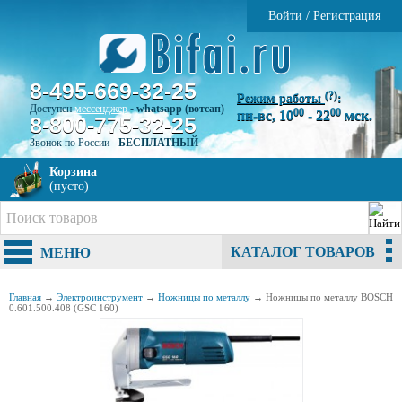
Войти
/
Регистрация
8-495-669-32-25
(?)
Режим работы
:
Доступен
мессенджер
-
whatsapp (вотсап)
00
00
пн-вс, 10
- 22
мск.
8-800-775-32-25
Звонок по России -
БЕСПЛАТНЫЙ
Корзина
(пусто)
КАТАЛОГ ТОВАРОВ
МЕНЮ
Главная
→
Электроинструмент
→
Ножницы по металлу
→
Ножницы по металлу BOSCH
0.601.500.408 (GSC 160)