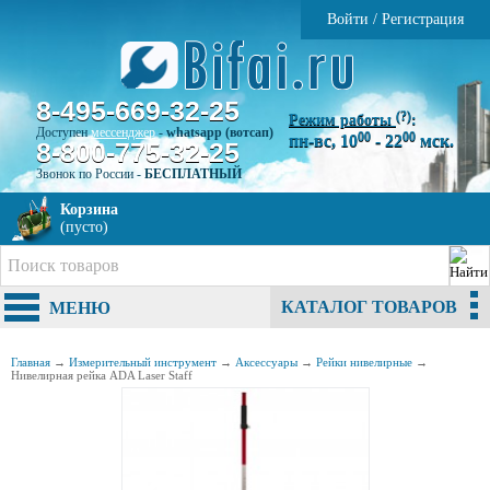
Войти
/
Регистрация
8-495-669-32-25
(?)
Режим работы
:
Доступен
мессенджер
-
whatsapp (вотсап)
00
00
пн-вс, 10
- 22
мск.
8-800-775-32-25
Звонок по России -
БЕСПЛАТНЫЙ
Корзина
(пусто)
КАТАЛОГ ТОВАРОВ
МЕНЮ
Главная
→
Измерительный инструмент
→
Аксессуары
→
Рейки нивелирные
→
Нивелирная рейка ADA Laser Staff