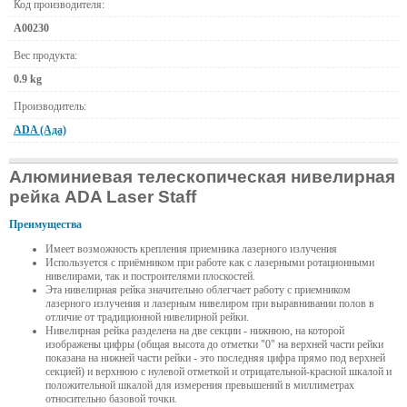
Код производителя:
А00230
Вес продукта:
0.9 kg
Производитель:
ADA (Ада)
Алюминиевая телескопическая нивелирная
рейка ADA Laser Staff
Преимущества
Имеет возможность крепления приемника лазерного излучения
Используется с приёмником при работе как с лазерными ротационными
нивелирами, так и построителями плоскостей.
Эта нивелирная рейка значительно облегчает работу с приемником
лазерного излучения и лазерным нивелиром при выравнивании полов в
отличие от традиционной нивелирной рейки.
Нивелирная рейка разделена на две секции - нижнюю, на которой
изображены цифры (общая высота до отметки "0" на верхней части рейки
показана на нижней части рейки - это последняя цифра прямо под верхней
секцией) и верхнюю с нулевой отметкой и отрицательной-красной шкалой и
положительной шкалой для измерения превышений в миллиметрах
относительно базовой точки.