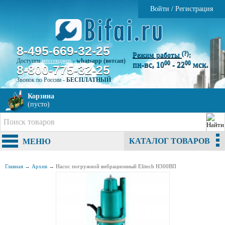
Войти
/
Регистрация
8-495-669-32-25
(?)
Режим работы
:
Доступен
мессенджер
-
whatsapp (вотсап)
00
00
пн-вс, 10
- 22
мск.
8-800-775-32-25
Звонок по России -
БЕСПЛАТНЫЙ
Корзина
(пусто)
КАТАЛОГ ТОВАРОВ
МЕНЮ
Главная
→
Архив
→
Насос погружной вибрационный Elitech Н300ВП