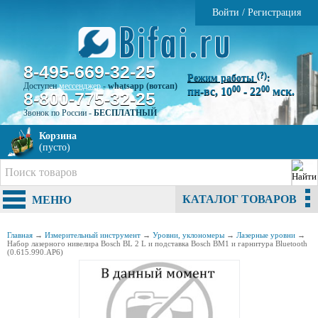
Войти
/
Регистрация
8-495-669-32-25
(?)
Режим работы
:
Доступен
мессенджер
-
whatsapp (вотсап)
00
00
пн-вс, 10
- 22
мск.
8-800-775-32-25
Звонок по России -
БЕСПЛАТНЫЙ
Корзина
(пусто)
КАТАЛОГ ТОВАРОВ
МЕНЮ
Главная
→
Измерительный инструмент
→
Уровни, уклономеры
→
Лазерные уровни
→
Набор лазерного нивелира Bosch BL 2 L и подставка Bosch BM1 и гарнитура Bluetooth
(0.615.990.AP6)