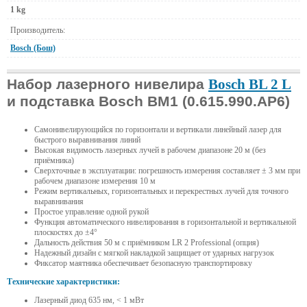
1 kg
Производитель:
Bosch (Бош)
Набор лазерного нивелира
Bosch BL 2 L
и подставка Bosch BM1 (0.615.990.AP6)
Самонивелирующийся по горизонтали и вертикали линейный лазер для
быстрого выравнивания линий
Высокая видимость лазерных лучей в рабочем диапазоне 20 м (без
приёмника)
Сверхточные в эксплуатации: погрешность измерения составляет ± 3 мм при
рабочем диапазоне измерения 10 м
Режим вертикальных, горизонтальных и перекрестных лучей для точного
выравнивания
Простое управление одной рукой
Функция автоматического нивелирования в горизонтальной и вертикальной
плоскостях до ±4°
Дальность действия 50 м с приёмником LR 2 Professional (опция)
Надежный дизайн с мягкой накладкой защищает от ударных нагрузок
Фиксатор маятника обеспечивает безопасную транспортировку
Технические характеристики:
Лазерный диод 635 нм, < 1 мВт